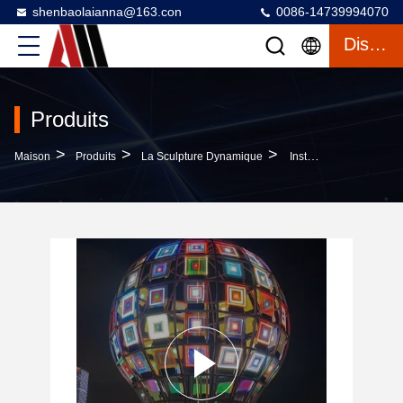
shenbaolaianna@163.con
0086-14739994070
Discuter
Produits
>
>
>
Maison
Produits
La Sculpture Dynamique
Installation Lumineuse Interactive Sur Le Web Pour Festivals De Lumière Internationaux, Sculpture Réseau Personnalisée À Grande Échelle Et Réactive