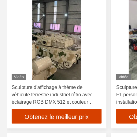
Vidéo
Vidéo
Sculpture d'affichage à thème de
Sculpture
véhicule terrestre industriel rétro avec
F1 personn
éclairage RGB DMX 512 et couleur
installati
personnalisée sur une surface de miroir
chaleur
Obtenez le meilleur prix
Ob
poli