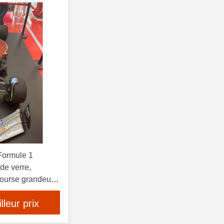
Formule 1
de verre,
course grandeur
pour centres
leur prix
ions