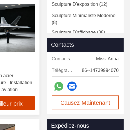
Sculpture D'exposition
(12)
Sculpture Minimaliste Moderne
(8)
Sculpture D'affichage
(38)
Sculptures D'animaux En Fibre
Contacts
De Verre
(18)
Contacts:
Miss. Anna
Statue En Fibre De Verre
(5)
Télégramme:
86--14739994070
Sculpture D'art Décoratif
(4)
n acier
e - Installation
Sculpture Murale Décorative
(2)
l'aviation
Causez Maintenant
leur prix
Expédiez-nous