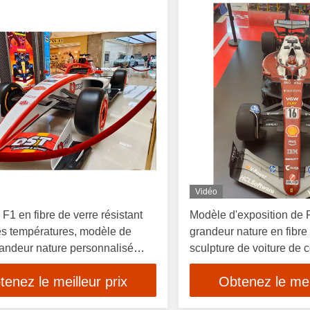
Vidéo
 F1 en fibre de verre résistant
Modèle d'exposition de 
es températures, modèle de
grandeur nature en fibre 
andeur nature personnalisé
sculpture de voiture de 
 à thème
nature personnalisable 
tenez le meilleur prix
Obtenez le meil
commerciaux et exposit