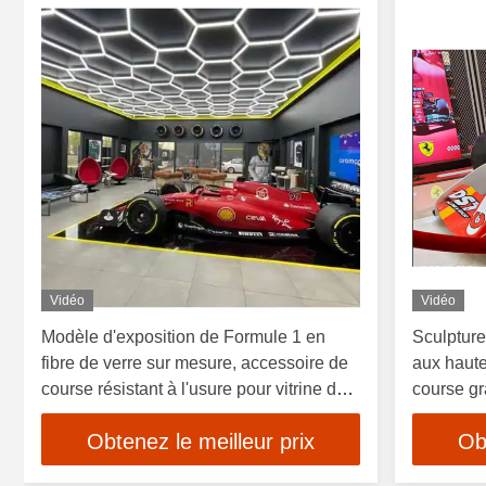
Vidéo
Vidéo
Modèle d'exposition de Formule 1 en
Sculpture
fibre de verre sur mesure, accessoire de
aux haut
course résistant à l'usure pour vitrine de
course gr
centre commercial et salon automobile
pour parc
Obtenez le meilleur prix
Ob