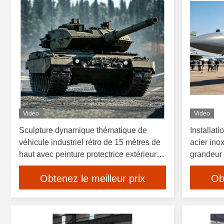
Vidéo
Vidéo
Sculpture dynamique thématique de
Installat
véhicule industriel rétro de 15 mètres de
acier ino
haut avec peinture protectrice extérieure
grandeur n
résistante aux UV
l'aviation
Obtenez le meilleur prix
Ob