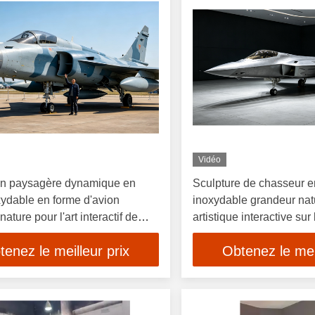
Vidéo
ion paysagère dynamique en
Sculpture de chasseur e
xydable en forme d'avion
inoxydable grandeur natur
ature pour l'art interactif de
artistique interactive sur 
tenez le meilleur prix
Obtenez le meil