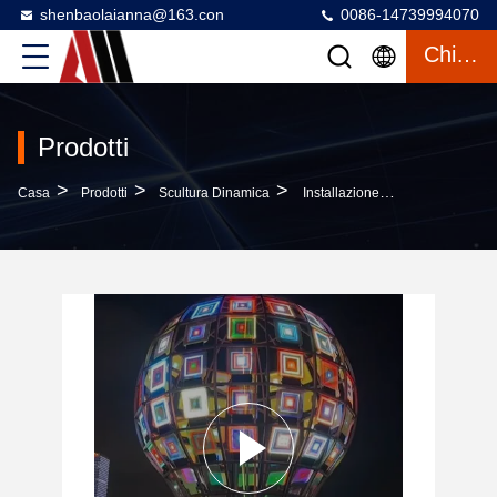
shenbaolaianna@163.con
0086-14739994070
Chiacchierata
Prodotti
>
>
>
Casa
Prodotti
Scultura Dinamica
Installazione Web Interattiva Di Luce Per Festival Internazionali Di Luce Scultura Di Rete Personalizzata Su Larga Scala E Responsiva