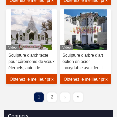
Obtenez le meilleur prix
Obtenez le meilleur prix
saisonnière
Vidéo
Vidéo
Sculpture d'architecte
Sculpture d'arbre d'art
pour cérémonie de vœux
éolien en acier
éternels, autel de
inoxydable avec feuilles
mariage personnalisé et
colorées mobiles - Art
Obtenez le meilleur prix
Obtenez le meilleur prix
permanent
métallique moderne pour
décoration de
parc/hôtel/place
1
2
Contacts