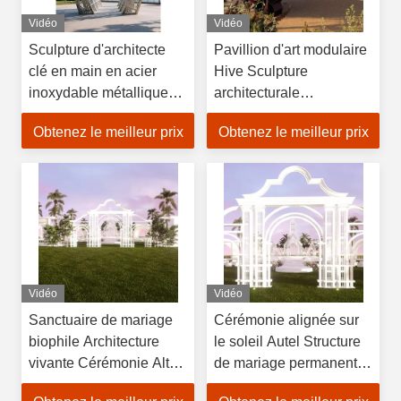
Vidéo
Vidéo
Sculpture d'architecte
Pavillion d'art modulaire
clé en main en acier
Hive Sculpture
inoxydable métallique
architecturale
pour architectes et
personnalisée pour
Obtenez le meilleur prix
Obtenez le meilleur prix
promoteurs
paysage immobilier
Vidéo
Vidéo
Sanctuaire de mariage
Cérémonie alignée sur
biophile Architecture
le soleil Autel Structure
vivante Cérémonie Altar
de mariage permanente
avec plantation intégrée
avec lumière