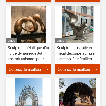
hôtels de luxe Resorts
Vidéo
Vidéo
Sculpture métallique d'or
Sculpture abstraite en
fluide dynamique Art
métal découpé au laser
abstrait artisanal pour le
avec motif de feuilles et
hall de l'hôtel Garden
design ondulé, art
Obtenez le meilleur prix
Obtenez le meilleur prix
moderne en acier
inoxydable