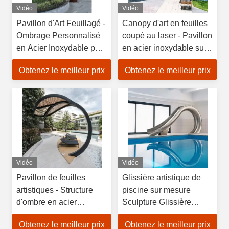
Vidéo
Vidéo
Pavillon d'Art Feuillagé -
Canopy d'art en feuilles
Ombrage Personnalisé
coupé au laser - Pavillon
en Acier Inoxydable pour
en acier inoxydable sur
Propriétés de Luxe
mesure pour les
Obtenez le meilleur prix
Obtenez le meilleur prix
espaces commerciaux
Vidéo
Vidéo
Pavillon de feuilles
Glissière artistique de
artistiques - Structure
piscine sur mesure
d'ombre en acier
Sculpture Glissière
inoxydable pour les lieux
d'eau en acier
Obtenez le meilleur prix
Obtenez le meilleur prix
de mariage
inoxydable Pour les