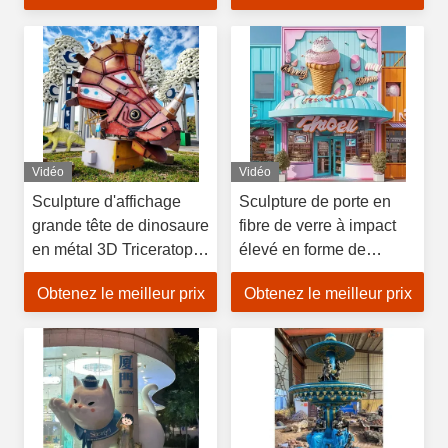
UV
Vidéo
Vidéo
Sculpture d'affichage
Sculpture de porte en
grande tête de dinosaure
fibre de verre à impact
en métal 3D Triceratops,
élevé en forme de
statue durable pour
pieuvre, adaptée à
Obtenez le meilleur prix
Obtenez le meilleur prix
décoration de jardin
l'affichage commercial et
extérieur et parc
à la décoration artistique
d'attractions