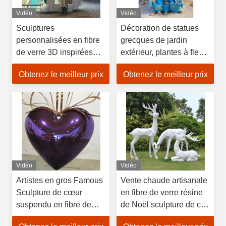
Vidéo
Vidéo
Sculptures
Décoration de statues
personnalisées en fibre
grecques de jardin
de verre 3D inspirées
extérieur, plantes à fleurs
d'anime pour la
sculptées, grande
Obtenez le meilleur prix
Obtenez le meilleur prix
décoration d'entreprise,
sculpture de fontaine
l'image de marque,
d'eau de luxe en bronze
l'affichage commercial et
et laiton
les cadeaux
Vidéo
Vidéo
Artistes en gros Famous
Vente chaude artisanale
Sculpture de cœur
en fibre de verre résine
suspendu en fibre de
de Noël sculpture de cerf
verre moderne pour un
blanc design