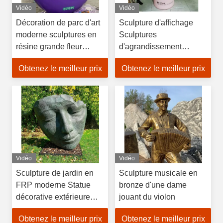
Vidéo
Vidéo
Décoration de parc d'art
Sculpture d'affichage
moderne sculptures en
Sculptures
résine grande fleur
d'agrandissement
peinte à la main pour
cosmétique en fibre de
Obtenez le meilleur prix
Obtenez le meilleur prix
jardin extérieur
verre sur mesure Idéales
pour créer des
expériences et des
affichages mémorables
Vidéo
Vidéo
Sculpture de jardin en
Sculpture musicale en
FRP moderne Statue
bronze d'une dame
décorative extérieure
jouant du violon
pour la cour
Obtenez le meilleur prix
Obtenez le meilleur prix
imperméable à l'eau Anti