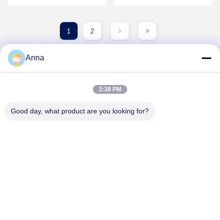
sculpture lumineuse sur le
culture historique profonde de
thème du ballon à air chaud
la dynastie Shang et
géant sur mesure pour le
l'esthétique mythologique
Festival d'art mondial de ...
classique chinoise, ce ...
1
2
Anna
3:38 PM
Good day, what product are you looking for?
GUANGZHOU SHENBAOLAI
INTERNATIONAL TRADE CO., LTD.
shenbaolaianna@163.con
0086-14739994070
Guangdong Panyu District Shawan Town Shenbaolai Craft
Co., Ltd.