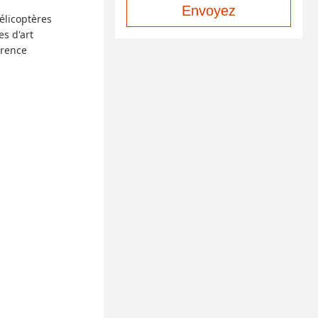
Envoyez
élicoptères
s d'art
arence