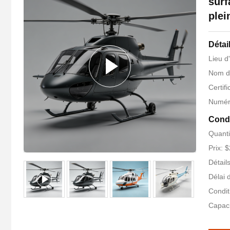
surf
plei
Détai
Lieu d
Nom d
Certifi
Numér
Condi
Quanti
Prix: 
Détail
Délai d
Condit
Capaci