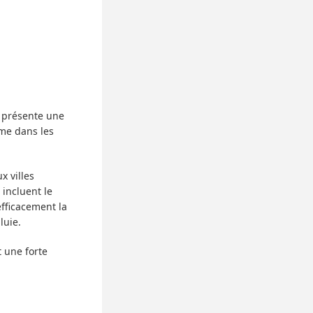
4 présente une
rme dans les
x villes
 incluent le
efficacement la
luie.
 une forte