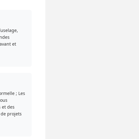
fuselage,
andes
avant et
rmelle ; Les
Nous
 et des
 de projets