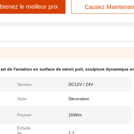
btenez le meilleur prix
Causez Maintenan
,
art de l'aviation en surface de miroir poli
,
sculpture dynamique en 
Tension:
DC12V / 24V
Style:
Décoration
Pouvoir:
15W/m
Échelle
de
1:1