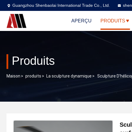
Guangzhou Shenbaolai International Trade Co., Ltd.
shen
APERÇU
PRODUITS
Produits
Maison
>
produits
>
La sculpture dynamique
>
Sculpture D'hélico
Scul