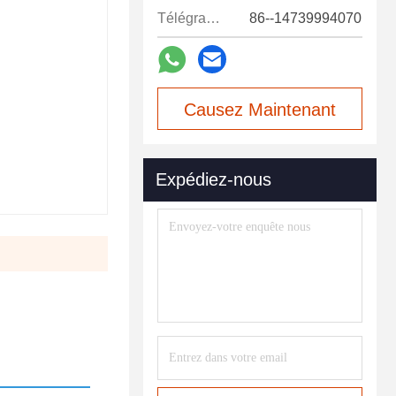
Télégramme:
86--14739994070
Causez Maintenant
Expédiez-nous