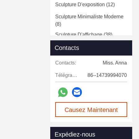
Sculpture D'exposition
(12)
Sculpture Minimaliste Moderne
(8)
Sculpture D'affichage
(38)
Sculptures D'animaux En Fibre
Contacts
De Verre
(18)
Contacts:
Miss. Anna
Statue En Fibre De Verre
(5)
Télégramme:
86--14739994070
Sculpture D'art Décoratif
(4)
Sculpture Murale Décorative
(2)
Causez Maintenant
Expédiez-nous