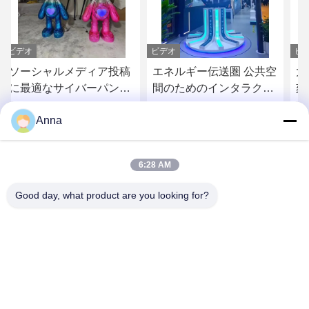
ビデオ
ビデオ
ビ
エネルギー伝送圏 公共空
大型ダイナミック馬の彫
ダ
間のためのインタラクテ
刻 屋外装飾 光沢ステン
ム
ィブな光運動彫刻
レス鋼彫刻
イ
Anna
景
お問い合わせ
お問い合わせ
ー
6:28 AM
Good day, what product are you looking for?
GUANGZHOU SHENBAOLAI
INTERNATIONAL TRADE CO., LTD.
shenbaolaianna@163.con