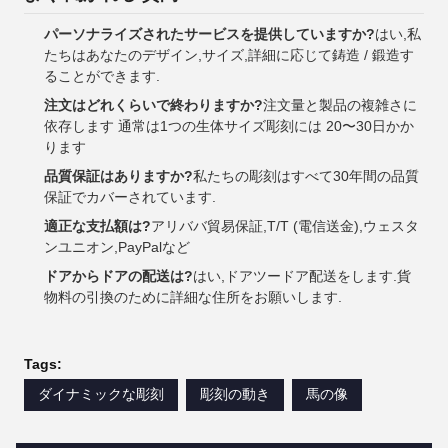
パーソナライズされたサービスを提供していますか?
はい,私
たちはあなたのデザイン,サイズ,詳細に応じて鋳造 / 鍛造す
ることができます.
注文はどれくらいで終わりますか?
注文量と製品の複雑さに
依存します 通常は1つの生体サイズ彫刻には 20〜30日かか
ります
品質保証はありますか?
私たちの彫刻はすべて30年間の品質
保証でカバーされています.
適正な支払額は?
アリババ貿易保証,T/T (電信送金),ウェスタ
ンユニオン,PayPalなど
ドアからドアの配送は?
はい,ドアツードア配送をします.貨
物料の引換のために詳細な住所をお願いします.
Tags:
ダイナミックな彫刻
彫刻の動き
馬の像