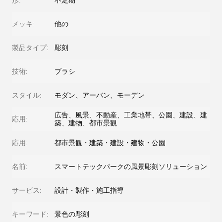
形:
不定期
メッキ:
他の
製品タイプ:
彫刻
技術:
ブラシ
スタイル:
モダン、アーバン、モーデン
広告、風景、不動産、工業地帯、公園、建設、建
応用:
築、建物、都市景観
応用:
都市景観・建築・建設・建物・公園
名前:
スマートテックパークの風景彫刻ソリューション
サービス:
設計・製作・施工指導
キーワード:
景色の彫刻