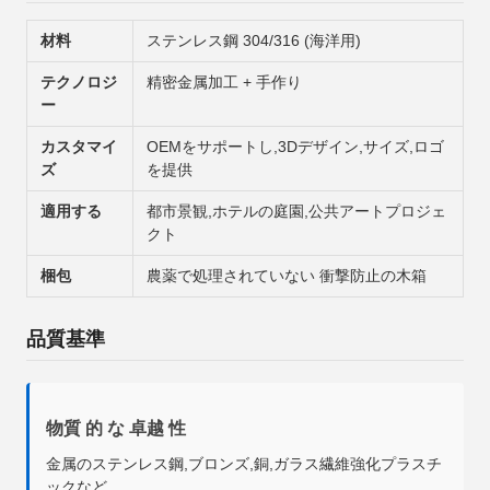
材料
ステンレス鋼 304/316 (海洋用)
テクノロジ
精密金属加工 + 手作り
ー
カスタマイ
OEMをサポートし,3Dデザイン,サイズ,ロゴ
ズ
を提供
適用する
都市景観,ホテルの庭園,公共アートプロジェ
クト
梱包
農薬で処理されていない 衝撃防止の木箱
品質基準
物質 的 な 卓越 性
金属のステンレス鋼,ブロンズ,銅,ガラス繊維強化プラスチ
ックなど