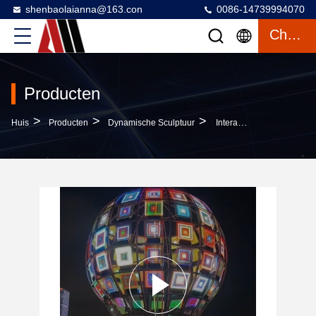
shenbaolaianna@163.con
0086-14739994070
Chatten
Producten
>
>
>
Huis
Producten
Dynamische Sculptuur
Interactieve Licht Web Installatie Voor Internationale Lichtfestivals Op Maat Gemaakte Grote Responsieve Netwerk Sculptuur