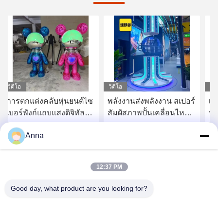
วิดีโอ
วิดีโอ
วิด
พลังงานส่งพลังงาน สเปอร์
เหรียญม้าขนาดใหญ่
ปร
สัมผัสภาพปั้นเคลื่อนไหว
ประดับกลางแจ้ง
กะ
แสงสําหรับพื้นที่สาธารณะ
เอ
Anna
ปร
หา ราคา ที่ ดี ที่สุด
หา ราคา ที่ ดี ที่สุด
กา
12:37 PM
Good day, what product are you looking for?