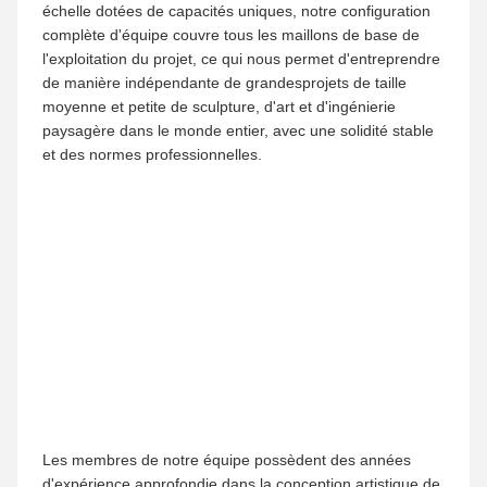
réseau de clients dans le monde entier.- maintenir
l'intégrité, le professionnalisme et un service de haut
niveau,Nous avons gagné la confiance et la
reconnaissance à long terme de clients mondiaux
avec notre réputation de marque fiable et la livraison
de projets de haute qualité.
Au-delà du développement commercial, nous
encourageons activement la modernisation
industrielle et facilitons les échanges économiques
et techniques approfondis entre la Chine et le
marché mondial.Engagé dans la coopération
industrielle transfrontalière et la communication
culturelle, nous nous efforçons de renforcer l'amitié
internationale, d'offrir une valeur industrielle positive
et de promouvoir un développement mutuellement
bénéfique et gagnant-gagnant pour les partenaires
mondiaux.
Nous avons une vision globale ouverte et
coopérative et nous sommes impatients d'établir des
partenariats stratégiques stables et à long terme
avec des clients et des partenaires du monde
entier.Nous nous unissons pour explorer les
marchés mondiaux et créer ensemble un avenir plus
brillant et durable..