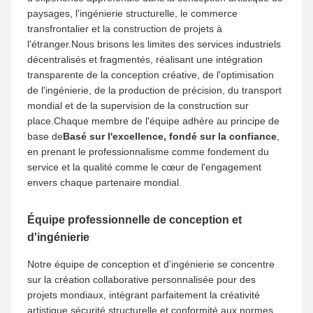
Notre équipe
Notre équipe professionnelle et la force de
l'entreprise
Soutenu par la puissante fondation d'entreprise de
Shenbaolai International Trade Co., Ltd et sa filiale
Guangzhou Moshan Scene Technology Co., Ltd, nous
avons construit une grande,Une équipe de service mature
et professionnelle dédiée à la prestation de services haut
de gammeCentré sur notre équipe professionnelle d'élite
de 60 personnes, nous rassemblons des designers de
premier plan, des techniciens d'ingénierie,spécialistes de
la fabrication de précision, des experts en logistique
transfrontalière et des ingénieurs de la supervision des
travaux sur place, formant une équipe de service
professionnelle qualifiée, hiérarchique et
standardisée.Différentes des équipes d'atelier à petite