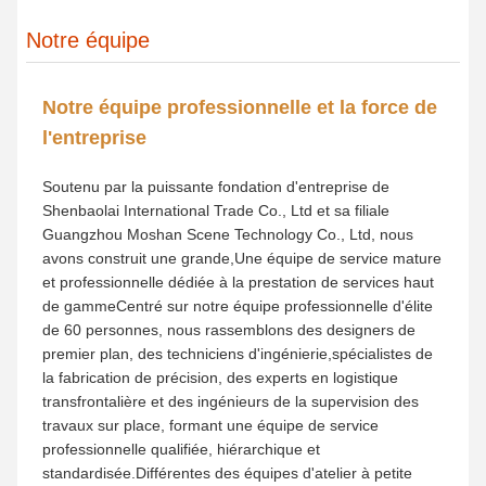
histoire
Fondée en 2025,
Le groupe Shen Baolai International
Trade Co., Ltd.
sert de division commerciale mondiale
exclusive de
À Guangzhou
Je vous en prie.
Art Co.,
Ltd.
Enraciné dans le profond patrimoine de l'industrie,
our parent company was established in 2012 and has
grown into a leading enterprise and one of China’s Top
Ten Influential Brands in the field of integrated sculpture
art project design and construction, dotée d'une force
technique mature, d'une riche expérience de projet et
d'une réputation supérieure dans l'industrie.
Construit sur la base solide de l'expertise nationale
de notre marque mère, Shen Baolai International
Trade se concentre sur l'aménagement du marché
mondial et l'expansion des activités
transfrontalières.Nous continuons à développer
notre commerce international et à étendre notre