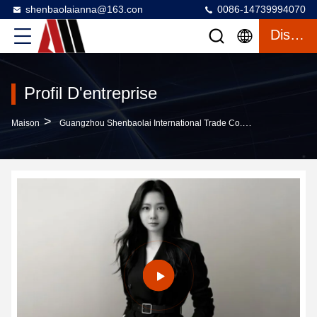
shenbaolaianna@163.con
0086-14739994070
Discuter
Profil D'entreprise
>
Maison
Guangzhou Shenbaolai International Trade Co., Ltd. Profil D'entreprise