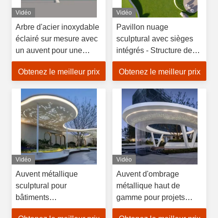
Vidéo
Vidéo
Arbre d'acier inoxydable
Pavillon nuage
éclairé sur mesure avec
sculptural avec sièges
un auvent pour une
intégrés - Structure de
adaptabilité du bâtiment
jardin en acier
Obtenez le meilleur prix
Obtenez le meilleur prix
inoxydable résistant aux
intempéries forgé à la
main, miroir poli
Vidéo
Vidéo
Auvent métallique
Auvent d'ombrage
sculptural pour
métallique haut de
bâtiments
gamme pour projets
gouvernementaux et
d'architecture, de jardins,