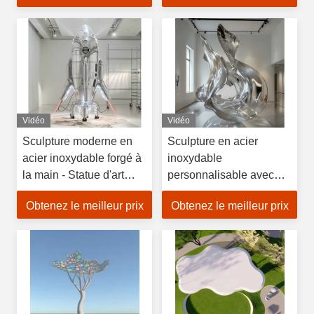
installations d'art
moderne
Vidéo
Vidéo
Sculpture moderne en
Sculpture en acier
acier inoxydable forgé à
inoxydable
la main - Statue d'art
personnalisable avec
métallique
une surface miroir poli et
Obtenez le meilleur prix
Obtenez le meilleur prix
personnalisable
une fabrication
résistante aux
artisanale forgée à la
intempéries pour
main
l'extérieur