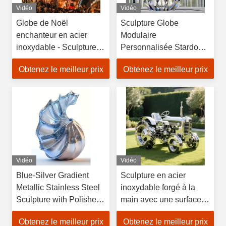
Vidéo
Vidéo
Globe de Noël
Sculpture Globe
enchanteur en acier
Modulaire
inoxydable - Sculpture
Personnalisée Stardome
lumineuse en boule de
Grande avec Design
Obtenez le meilleur prix
Obtenez le meilleur prix
cristal pour un hall
Ciel Étoilé Perforé pour
d'hôtel de luxe magique
Places Commerciales
Vidéo
Vidéo
Blue-Silver Gradient
Sculpture en acier
Metallic Stainless Steel
inoxydable forgé à la
Sculpture with Polished
main avec une surface
Mirror Surface and
miroir poli pour la
Obtenez le meilleur prix
Obtenez le meilleur prix
Hollow Design pour les
décoration extérieure