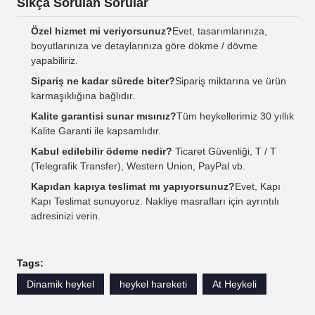
Sıkça Sorulan Sorular
Özel hizmet mi veriyorsunuz?
Evet, tasarımlarınıza,
boyutlarınıza ve detaylarınıza göre dökme / dövme
yapabiliriz.
Sipariş ne kadar sürede biter?
Sipariş miktarına ve ürün
karmaşıklığına bağlıdır.
Kalite garantisi sunar mısınız?
Tüm heykellerimiz 30 yıllık
Kalite Garanti ile kapsamlıdır.
Kabul edilebilir ödeme nedir?
Ticaret Güvenliği, T / T
(Telegrafik Transfer), Western Union, PayPal vb.
Kapıdan kapıya teslimat mı yapıyorsunuz?
Evet, Kapı
Kapı Teslimat sunuyoruz. Nakliye masrafları için ayrıntılı
adresinizi verin.
Tags:
Dinamik heykel
heykel hareketi
At Heykeli