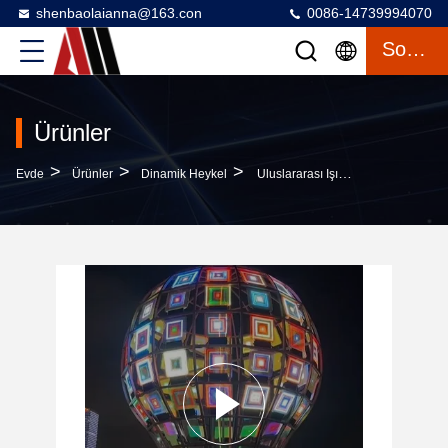
shenbaolaianna@163.con
0086-14739994070
Sohbet
Ürünler
>
>
>
Evde
Ürünler
Dinamik Heykel
Uluslararası Işık Festivalleri İçin İnteraktif Işık Web Kurulumu Özel Büyük Ölçekli Duyarlı Ağ Heykeli