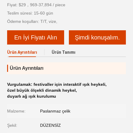
Fiyat: $29，969-37,894 / piece
Teslim süresi: 15-60 gün
Ödeme koşulları: T/T, vize,
En İyi Fiyatı Alın
Şimdi konuşalım.
Ürün Ayrıntıları
Ürün Tanımı
Ürün Ayrıntıları
Vurgulamak:
festivaller için interaktif ışık heykeli
,
özel büyük ölçekli dinamik heykel
,
duyarlı ağ ışık kurulumu
Malzeme:
Paslanmaz çelik
Şekil:
DÜZENSİZ