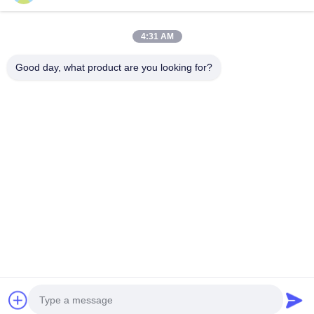
4:31 AM
Good day, what product are you looking for?
GUANGZHOU SHENBAOLAI
INTERNATIONAL TRADE CO., LTD.
shenbaolaianna@163.con
0086-14739994070
Guangdong Panyu District Shawan Town Shenbaolai Craft
Co., Ltd.
Politique en matière de protection de la vie privée
|
Plan du site
Bonne qualité de la Chine La sculpture dynamique Fournisseur. © de
Copyright 2026 Guangzhou Shenbaolai International Trade Co., Ltd. . Tous
droits réservés.