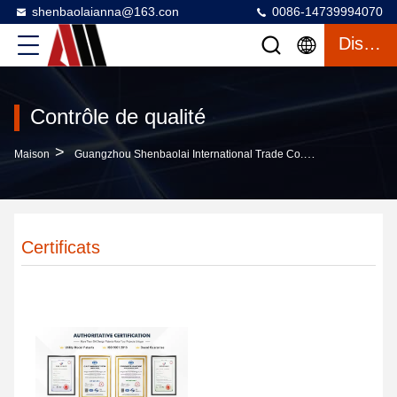
shenbaolaianna@163.con
0086-14739994070
Discuter
Contrôle de qualité
>
Maison
Guangzhou Shenbaolai International Trade Co., Ltd. Contrôle De Qualité
Certificats