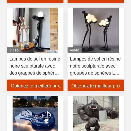
chaleureuse
Vidéo
Vidéo
Lampes de sol en résine
Lampes de sol en résine
noire sculpturale avec
noire sculpturale avec
des grappes de sphères
groupes de sphères LED
LED Musée pour les
pour les intérieurs de
Obtenez le meilleur prix
Obtenez le meilleur prix
intérieurs de luxe
luxe