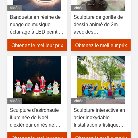
Vidéo
Vidéo
Banquette en résine de
Sculpture de gorille de
nuage de musique
dessin animé de 2m
éclairage à LED peint à
avec des
la main artisanal à la
caractéristiques
Obtenez le meilleur prix
Obtenez le meilleur prix
main motif de fleur de
publicitaires en fibre de
siège extérieur
verre
Vidéo
Vidéo
Sculpture d'astronaute
Sculpture interactive en
illuminée de Noël
acier inoxydable -
d'extérieur en résine,
Installation artistique
décoration de jardin pour
personnalisée pour les