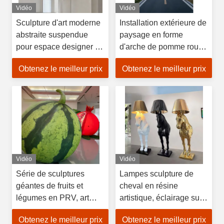
Vidéo
Vidéo
Sculpture d'art moderne
Installation extérieure de
abstraite suspendue
paysage en forme
pour espace designer de
d'arche de pomme rouge
hall d'entreprise d'hôtel
géante
Obtenez le meilleur prix
Obtenez le meilleur prix
de luxe
Vidéo
Vidéo
Série de sculptures
Lampes sculpture de
géantes de fruits et
cheval en résine
légumes en PRV, art
artistique, éclairage sur
d'exposition commercial
pied peint à la main, fait
Obtenez le meilleur prix
Obtenez le meilleur prix
hyperréaliste
main, lumière