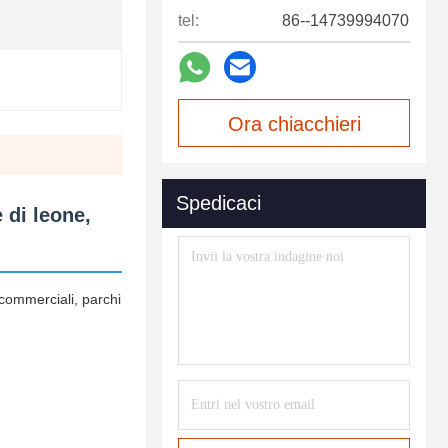
tel:
86--14739994070
Ora chiacchieri
Spedicaci
 di leone,
 commerciali, parchi