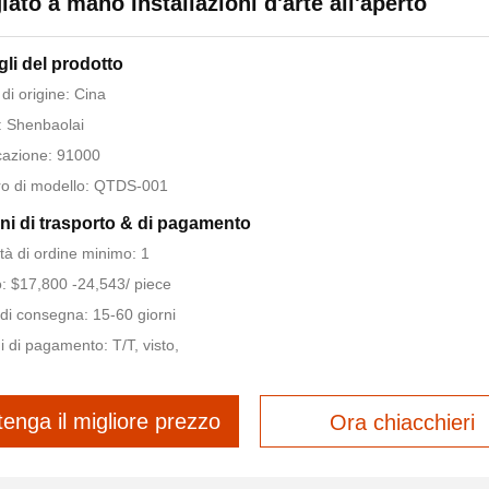
iato a mano Installazioni d'arte all'aperto
gli del prodotto
di origine: Cina
 Shenbaolai
icazione: 91000
o di modello: QTDS-001
ni di trasporto & di pagamento
tà di ordine minimo: 1
: $17,800 -24,543/ piece
di consegna: 15-60 giorni
i di pagamento: T/T, visto,
tenga il migliore prezzo
Ora chiacchieri