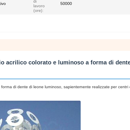
di
tivo
50000
lavoro
(ore):
aio acrilico colorato e luminoso a forma di dente
a forma di dente di leone luminoso, sapientemente realizzate per centri