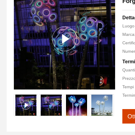
Forg
Detta
Luogo 
Marca:
Certif
Numer
Termi
Quanti
Prezzo
Tempi 
Termin
Ot