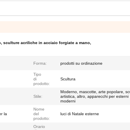
o
,
sculture acriliche in acciaio forgiate a mano
,
Forma:
prodotti su ordinazione
Tipo
di
Scultura
prodotto:
Moderno, mascotte, arte popolare, sc
Stile:
artistica, altro, apparecchi per esterni
moderni
Nome
r la
del
luci di Natale esterne
prodotto:
Orario