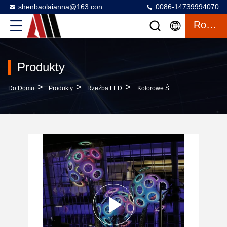
shenbaolaianna@163.con
0086-14739994070
Rozmowa
Produkty
>
>
>
Do Domu
Produkty
Rzeźba LED
Kolorowe Świetliste Instalacje Artystyczne Ze Stali I Akrylu Z Motywem Dmuchawca, Kute Ręcznie, Do Użytku Zewnętrznego