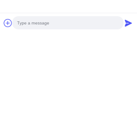
Photo
Video Call
Audio Call