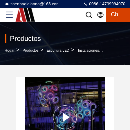
shenbaolaianna@163.con
0086-14739994070
Charlar
Productos
>
>
>
Hogar
Productos
Escultura LED
Instalaciones De Arte Para Exteriores De Acero Acrílico Forjado A Mano Con Paisaje De Diente De León Luminoso Y Colorido