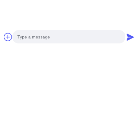
Photo
Video Call
Audio Call