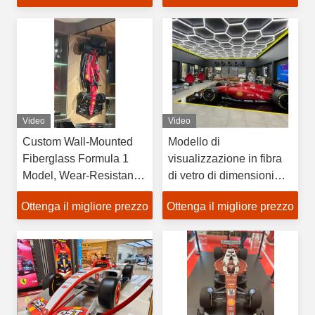
personalizzato su
superficie a specchio
lucido
Video
Video
Custom Wall-Mounted
Modello di
Fiberglass Formula 1
visualizzazione in fibra
Model, Wear-Resistant
di vetro di dimensioni
Racing Sculpture for
personalizzate per la
Ottenga il migliore prezzo
Ottenga il migliore prezzo
Gallery & Mall Decor
Formula 1, supporto da
corsa resistente all'usura
per finestre e auto show