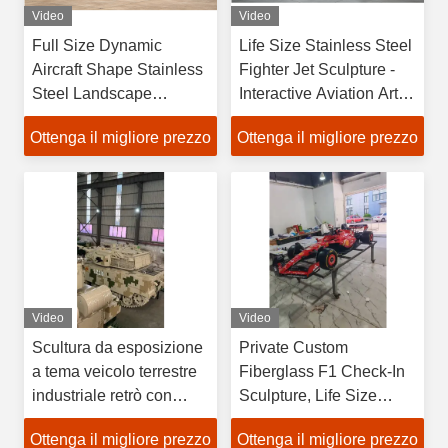
Video
Video
Full Size Dynamic
Life Size Stainless Steel
Aircraft Shape Stainless
Fighter Jet Sculpture -
Steel Landscape
Interactive Aviation Art
Installation for Interactive
Installation
Ottenga il migliore prezzo
Ottenga il migliore prezzo
Aviation Art
Video
Video
Scultura da esposizione
Private Custom
a tema veicolo terrestre
Fiberglass F1 Check-In
industriale retrò con
Sculpture, Life Size
illuminazione RGB DMX
Heat-Resistant Racing
Ottenga il migliore prezzo
Ottenga il migliore prezzo
512 e colore
Art Installation