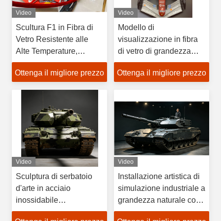
Video
Video
Scultura F1 in Fibra di
Modello di
Vetro Resistente alle
visualizzazione in fibra
Alte Temperature,
di vetro di grandezza
Modello da Corsa
naturale per la Formula
Ottenga il migliore prezzo
Ottenga il migliore prezzo
Personalizzato a
1, scultura di auto da
Grandezza Naturale per
corsa personalizzabile a
Parchi a Tema
grandezza naturale per
centri commerciali e
mostre
Video
Video
Sculptura di serbatoio
Installazione artistica di
d'arte in acciaio
simulazione industriale a
inossidabile
grandezza naturale con
personalizzata con
scala di simulazione 1:1,