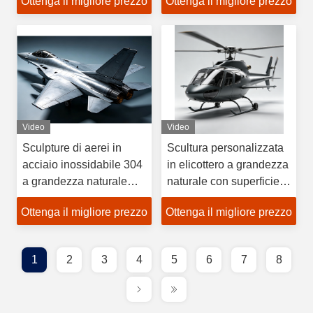
Ottenga il migliore prezzo
Ottenga il migliore prezzo
display paesaggistico
design personalizzati e
8K Ultra HD e finitura
materiali resistenti agli
resistente alla
agenti atmosferici
corrosione
Video
Video
Sculpture di aerei in
Scultura personalizzata
acciaio inossidabile 304
in elicottero a grandezza
a grandezza naturale
naturale con superficie a
con prestazioni resistenti
specchio lucidata per
Ottenga il migliore prezzo
Ottenga il migliore prezzo
alle intemperie e
grandi installazioni
modello di
artistiche aeronautiche
visualizzazione aereo a
all'aperto
1
2
3
4
5
6
7
8
grande scala