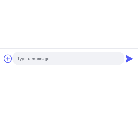
Photo
Video Call
Audio Call