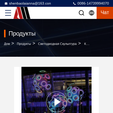
shenbaolaianna@163.con
0086-14739994070
Чат
Продукты
>
>
>
Дом
Продукты
Светодиодная Скульптура
Красочные Яркие Луковицы Ландшафтные Стальные Акриловые Ручные Искусственные Инсталляции На Открытом Воздухе