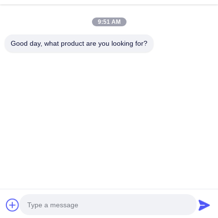
9:51 AM
Good day, what product are you looking for?
I membri del nostro team vantano anni di approfondita
esperienza nella progettazione del paesaggio artistico,
nell'ingegneria strutturale, nel commercio transfrontaliero
e nella costruzione di progetti all'estero. Rompiamo i limiti
dei servizi industriali decentralizzati e frammentati,
realizzando un'integrazione perfetta di progettazione
creativa, ottimizzazione ingegneristica, produzione di
precisione, trasporto globale e supervisione della
costruzione in loco. Ogni membro del team aderisce al