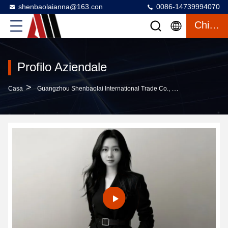
shenbaolaianna@163.con
0086-14739994070
Chiacchierata
Profilo Aziendale
>
Casa
Guangzhou Shenbaolai International Trade Co., Ltd. Profilo Aziendale