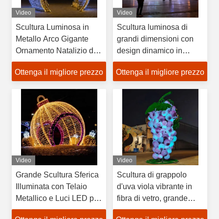
Video
Video
Scultura Luminosa in
Scultura luminosa di
Metallo Arco Gigante
grandi dimensioni con
Ornamento Natalizio da
design dinamico in
Esterno con Luci LED
acciaio inossidabile ed
Ottenga il migliore prezzo
Ottenga il migliore prezzo
Impermeabili per
effetti cangianti, perfetta
Decorazione
per la decorazione e
Commerciale Stradale
l'esposizione nei centri
commerciali
Video
Video
Grande Scultura Sferica
Scultura di grappolo
Illuminata con Telaio
d'uva viola vibrante in
Metallico e Luci LED per
fibra di vetro, grande
Piazza Cittadina
decorazione luminosa