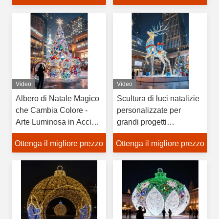
commerciale
Video
Video
Albero di Natale Magico
Scultura di luci natalizie
che Cambia Colore -
personalizzate per
Arte Luminosa in Acciaio
grandi progetti
Inossidabile per
architettonici
Ottenga il migliore prezzo
Ottenga il migliore prezzo
Decorazione di Lobby di
Hotel di Lusso