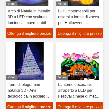
Video
Video
Arco di Natale in metallo
Luci impermeabili per
3D a LED con scultura
esterni a forma di zucca
luminosa impermeabile
per Halloween,
IP65 per decorazioni
illuminazione decorativa
Ottenga il migliore prezzo
Ottenga il migliore prezzo
stradali personalizzabili
per prato, portatile, per
villa e terrazza
Video
Video
Torre di ologrammi
Lanterne decorative
natalizi 3D - Arte
all'aperto a LED per il
tecnologica in acciaio
Festival cinese di metà
inossidabile
autunno con disegni di
Ottenga il migliore prezzo
Ottenga il migliore prezzo
all'avanguardia per uso
loto cinese vivaci