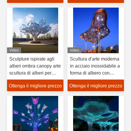
Video
Video
Sculpture ispirate agli
Scultura d'arte moderna
alberi ombra canopy arte
in acciaio inossidabile a
scultura di alberi per
forma di albero con
l'ospitalità immobiliare
tettoia per decorazione
Ottenga il migliore prezzo
Ottenga il migliore prezzo
esterna di edifici