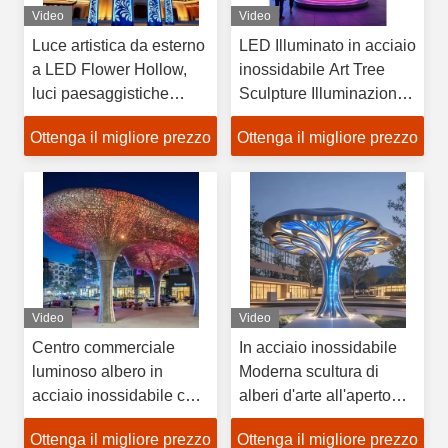
Video
Video
Luce artistica da esterno
LED Illuminato in acciaio
a LED Flower Hollow,
inossidabile Art Tree
luci paesaggistiche
Sculpture Illuminazione
commerciali per piazze
artistica moderna per gli
Ottenga il migliore prezzo
Ottenga il migliore prezzo
spazi pubblici
Video
Video
Centro commerciale
In acciaio inossidabile
luminoso albero in
Moderna scultura di
acciaio inossidabile con
alberi d'arte all'aperto
tetto per facciata
LED illuminata con
Ottenga il migliore prezzo
Ottenga il migliore prezzo
architettonica
baldacchino luminoso