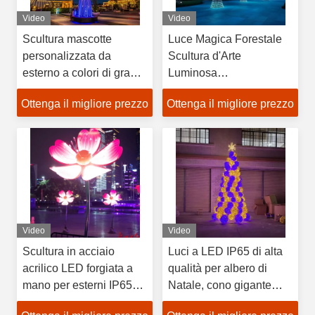
Video
Video
Scultura mascotte
Luce Magica Forestale
personalizzata da
Scultura d'Arte
esterno a colori di grandi
Luminosa
dimensioni con farfalla e
Personalizzata per
Ottenga il migliore prezzo
Ottenga il migliore prezzo
luci a LED, lampione
Parchi a Tema Giardini
creativo da piazza
Notturni
Video
Video
Scultura in acciaio
Luci a LED IP65 di alta
acrilico LED forgiata a
qualità per albero di
mano per esterni IP65
Natale, cono gigante
personalizzata di grandi
festivo con alimentatore