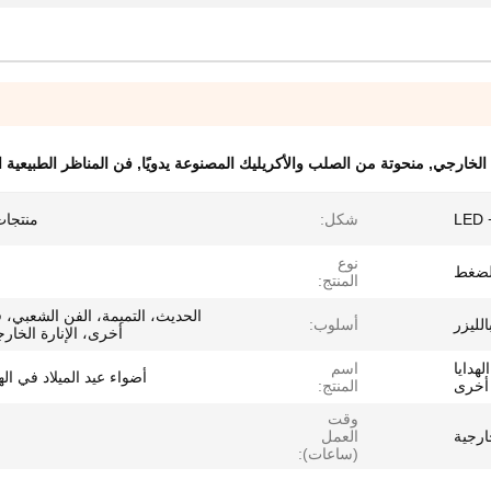
,
منحوتة من الصلب والأكريليك المصنوعة يدويًا
,
فن المناظر الطبيعية ا
L
شكل:
منتجا
نوع
لضغط
المنتج:
الحديث، التميمة، الفن الشعبي، 
الليزر
أسلوب:
أخرى، الإنارة الخارج
لهدايا
اسم
أضواء عيد الميلاد في ال
 أخرى
المنتج:
وقت
ارجية
العمل
(ساعات):