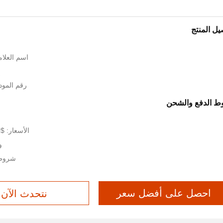
يل المنتج
اسم العلامة الت
إ
رقم المودي
 الدفع والشحن
الأسعار: $17,800 -24,543/ piece
وق
شروط 
احصل على أفضل سعر
نتحدث الآن