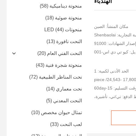
الهندباء
منحوتة ديناميكية
(58)
منحوتة ضوئية
(18)
مكان المنشأ: الصين
منحوتات LED
(44)
جارية: Shenbaolai
النحت نافورة
(13)
صدار الشهادات: 91000
ل: كيو تي دي اس-001
النحت الفني العام
(20)
منحوتة شجرة فنية
(43)
الحد الأدنى لكمية: 1
نحت المناظر الطبيعية
(72)
ت التسليم: 15-60day
نحت معماري
(14)
الدفع: تي/تي، تأشيرة،
النحت المعدني
(5)
تمثال حيوان مخصص
(10)
لعب النحت
(33)