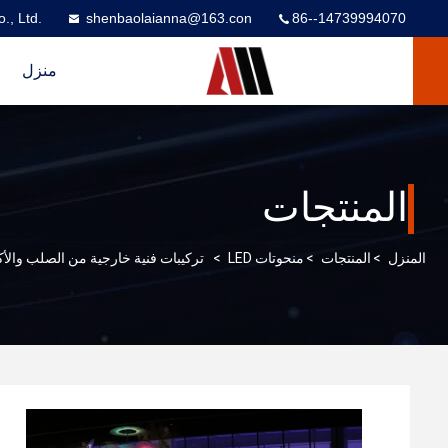
., Ltd.
shenbaolaianna@163.con
86--14739994070
منزل
المنتجات
المنزل
>
المنتجات
>
منحوتات LED
>
تركيبات فنية خارجية من الصلب والأك