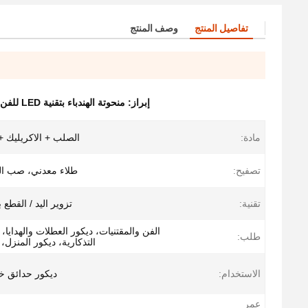
تفاصيل المنتج
وصف المنتج
إبراز:
منحوتة الهندباء بتقنية LED للفن الخارجي
مادة:
الصلب + الاكريليك + ED
تصفيح:
طلاء معدني، صب ا
تقنية:
تزوير اليد / القطع ب
الفن والمقتنيات، ديكور العطلات والهدايا، ا
طلب:
التذكارية، ديكور المنزل،
الاستخدام:
ديكور حدائق خ
عمر