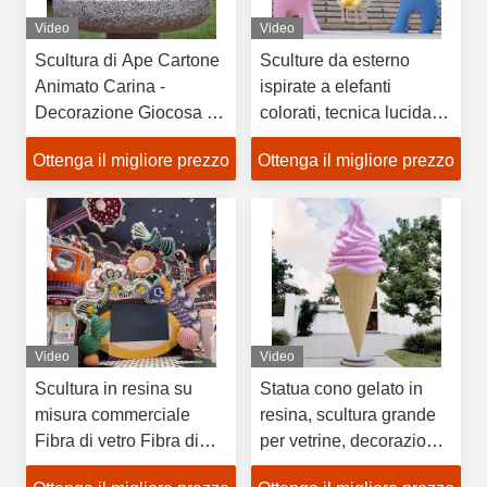
Video
Video
Scultura di Ape Cartone
Sculture da esterno
Animato Carina -
ispirate a elefanti
Decorazione Giocosa di
colorati, tecnica lucida
Api in Fibra di Vetro per
con tema mascotte,
Ottenga il migliore prezzo
Ottenga il migliore prezzo
Giardini e Asili per
affascinanti e invitanti
Bambini
Video
Video
Scultura in resina su
Statua cono gelato in
misura commerciale
resina, scultura grande
Fibra di vetro Fibra di
per vetrine, decorazione
vetro Cartone animato
in fibra di vetro - scultura