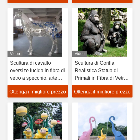
Video
Video
Scultura di cavallo
Scultura di Gorilla
oversize lucida in fibra di
Realistica Statua di
vetro a specchio, arte
Primati in Fibra di Vetro
equina per spazi di lusso
per Zoo e Parchi a Tema
Ottenga il migliore prezzo
Ottenga il migliore prezzo
Giungla