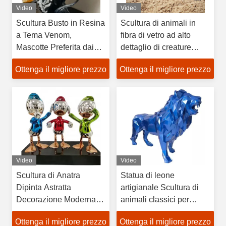
Video
Video
Scultura Busto in Resina
Scultura di animali in
a Tema Venom,
fibra di vetro ad alto
Mascotte Preferita dai
dettaglio di creature
Fan Marvel, Tecnica
marine tra cui polpo,
Ottenga il migliore prezzo
Ottenga il migliore prezzo
Lucidatura
squalo e conchiglie per
acquari, resort e aree
pubbliche
Video
Video
Scultura di Anatra
Statua di leone
Dipinta Astratta
artigianale Scultura di
Decorazione Moderna
animali classici per
Colorata per Camere di
arredamento Feng Shui
Ottenga il migliore prezzo
Ottenga il migliore prezzo
Bambini e Caffetterie
per casa e ufficio