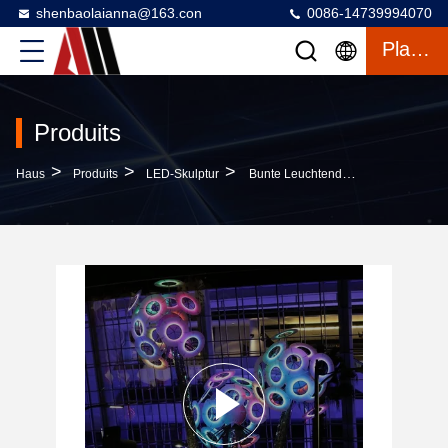
shenbaolaianna@163.con
0086-14739994070
Plaudern
Produits
>
>
>
Haus
Produits
LED-Skulptur
Bunte Leuchtende Löwenzahn-Landschaft Stahl Acryl Handgeschmiedete Kunstinstallationen Für Den Außenbereich