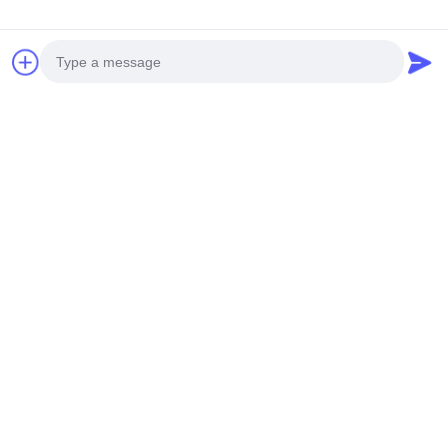
Photo
Video Call
Audio Call