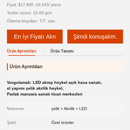
Fiyat: $17,800 -24,543/ piece
Teslim süresi: 15-60 gün
Ödeme koşulları: T/T, vize,
En İyi Fiyatı Alın
Şimdi konuşalım.
Ürün Ayrıntıları
Ürün Tanımı
Ürün Ayrıntıları
Vurgulamak:
LED akrep heykel açık hava sanatı
,
el yapımı çelik akrilik heykel
,
Parlak manzara sanatı ticari merkezleri
Malzeme:
çelik + Akrilik + LED
Şekil:
Özel ürünler