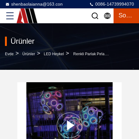
shenbaolaianna@163.con
0086-14739994070
Sohbet
Ürünler
>
>
>
Evde
Ürünler
LED Heykel
Renkli Parlak Pırlanta Manzara Çelik Akrilik El Yapımı Açık Hava Sanat Kurulumları