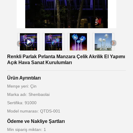
Renkli Parlak Pırlanta Manzara Çelik Akrilik El Yapımı
Açık Hava Sanat Kurulumları
Ürün Ayrıntıları
Menşe yeri: Çin
Marka adı: Shenbaolai
Sertifika: 91000
Model numarası: QTDS-001
Ödeme ve Nakliye Şartları
Min sipariş miktarı: 1