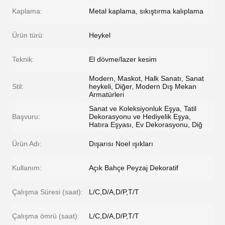
Kaplama:
Metal kaplama, sıkıştırma kalıplama
Ürün türü:
Heykel
Teknik:
El dövme/lazer kesim
Modern, Maskot, Halk Sanatı, Sanat
Stil:
heykeli, Diğer, Modern Dış Mekan
Armatürleri
Sanat ve Koleksiyonluk Eşya, Tatil
Başvuru:
Dekorasyonu ve Hediyelik Eşya,
Hatıra Eşyası, Ev Dekorasyonu, Diğ
Ürün Adı:
Dışarısı Noel ışıkları
Kullanım:
Açık Bahçe Peyzaj Dekoratif
Çalışma Süresi (saat):
L/C,D/A,D/P,T/T
Çalışma ömrü (saat):
L/C,D/A,D/P,T/T