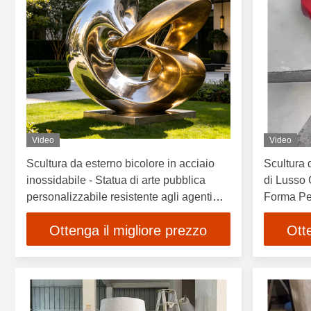
Video
Video
Scultura da esterno bicolore in acciaio
Scultura 
inossidabile - Statua di arte pubblica
di Lusso 
personalizzabile resistente agli agenti
Forma Per
atmosferici per il paesaggio
Ottenga il migliore prezzo
Ott