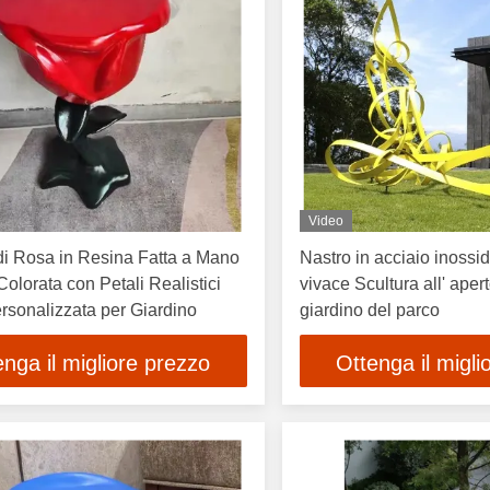
Video
di Rosa in Resina Fatta a Mano
Nastro in acciaio inossid
Colorata con Petali Realistici
vivace Scultura all' apert
sonalizzata per Giardino
giardino del parco
enga il migliore prezzo
Ottenga il migli