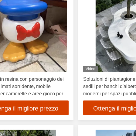
Video
in resina con personaggio dei
Soluzioni di piantagione
nimati sorridente, mobile
sedili per banchi d'alber
er camerette e aree gioco per
moderni per spazi pubbl
enga il migliore prezzo
Ottenga il migli