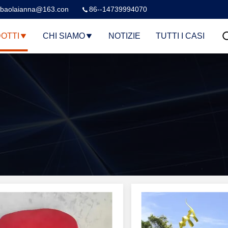
baolaianna@163.con
86--14739994070
OTTI
CHI SIAMO
NOTIZIE
TUTTI I CASI