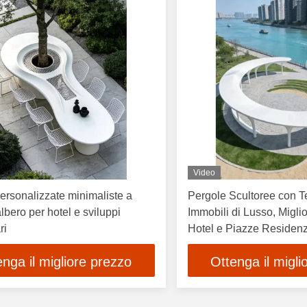
Video
rsonalizzate minimaliste a
Pergole Scultoree con T
lbero per hotel e sviluppi
Immobili di Lusso, Miglio
ri
Hotel e Piazze Residenz
enga il migliore prezzo
Ottenga il migli