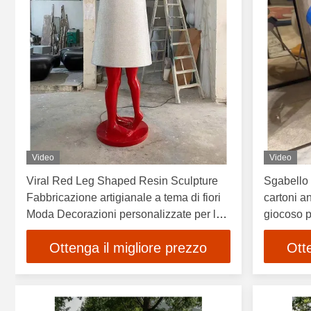
Video
Video
Viral Red Leg Shaped Resin Sculpture
Sgabello 
Fabbricazione artigianale a tema di fiori
cartoni a
Moda Decorazioni personalizzate per la
giocoso p
casa
bambini
Ottenga il migliore prezzo
Ott