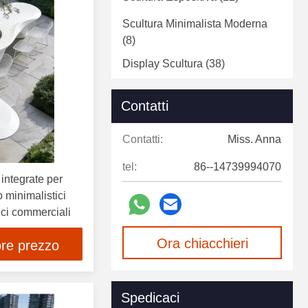
Scultura Minimalista Moderna
(8)
Display Scultura
(38)
Scultura Di Animali In Fibra Di
Contatti
Vetro
(18)
Statua In Fibra Di Vetro
(5)
Contatti:
Miss. Anna
Scultura Decorativa
(4)
tel:
86--14739994070
 integrate per
Scultura Decorativa Da Parete
o minimalistici
(2)
ici commerciali
Ora chiacchieri
ore prezzo
Spedicaci