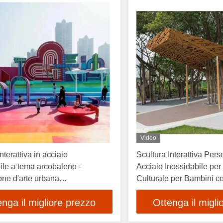
Video
nterattiva in acciaio
Scultura Interattiva Pers
ile a tema arcobaleno -
Acciaio Inossidabile per 
ione d'arte urbana
Culturale per Bambini c
zzata per gli spazi pubblici
Artigianale Forgiata a 
enga il migliore prezzo
Ottenga il migli