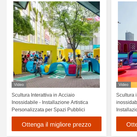
Video
Video
Scultura Interattiva in Acciaio
Scultura i
Inossidabile - Installazione Artistica
inossidab
Personalizzata per Spazi Pubblici
Installaz
personali
Ottenga il migliore prezzo
Ott