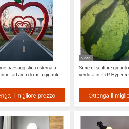
Video
ione paesaggistica esterna a
Serie di sculture giganti d
tunnel ad arco di mela gigante
verdura in FRP Hyper rea
enga il migliore prezzo
Ottenga il migli