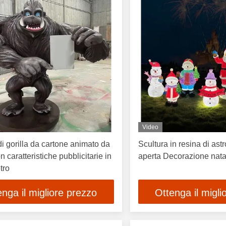
Video
di gorilla da cartone animato da
Scultura in resina di astr
n caratteristiche pubblicitarie in
aperta Decorazione natal
etro
enga il migliore prezzo
Ottenga il migli