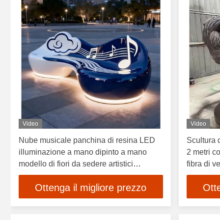
Video
Video
Nube musicale panchina di resina LED
Scultura 
illuminazione a mano dipinto a mano
2 metri co
modello di fiori da sedere artistici
fibra di v
all'aperto
Ottenga il migliore prezzo
Ott