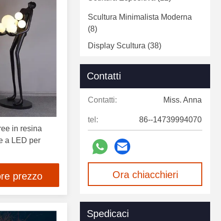
Scultura Minimalista Moderna
(8)
Display Scultura
(38)
Scultura Di Animali In Fibra Di
Contatti
Vetro
(18)
Statua In Fibra Di Vetro
(5)
Contatti:
Miss. Anna
Scultura Decorativa
(4)
tel:
86--14739994070
ee in resina
Scultura Decorativa Da Parete
re a LED per
(2)
Ora chiacchieri
ore prezzo
Spedicaci