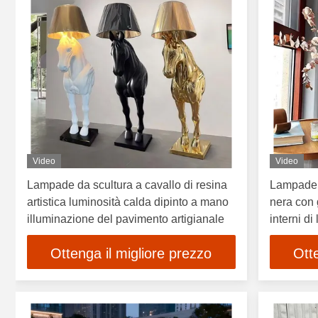
Video
Video
Lampade da scultura a cavallo di resina
Lampade d
artistica luminosità calda dipinto a mano
nera con 
illuminazione del pavimento artigianale
interni d
Ottenga il migliore prezzo
Ott