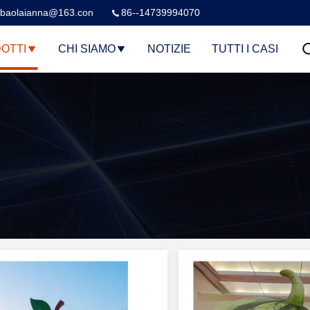
baolaianna@163.con
86--14739994070
OTTI
CHI SIAMO
NOTIZIE
TUTTI I CASI