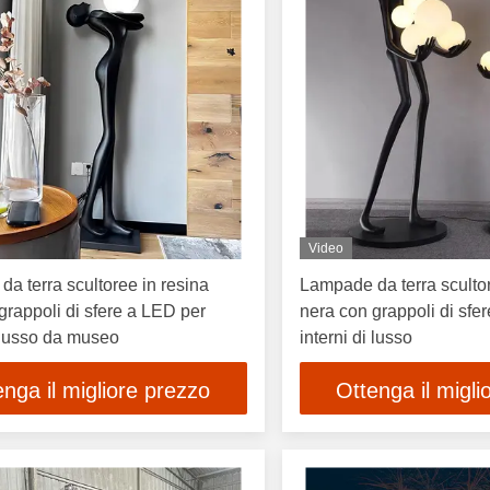
Video
a terra scultoree in resina
Lampade da terra scultor
grappoli di sfere a LED per
nera con grappoli di sfe
i lusso da museo
interni di lusso
enga il migliore prezzo
Ottenga il migli