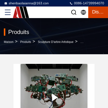
shenbaolaianna@163.con
0086-14739994070
Discuter
Produits
>
>
>
Maison
Produits
Sculpture D'arbre Artistique
Sculpture D'arbre En 