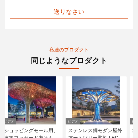
送りなさい
私達のプロダクト
同じようなプロダクト
ビデオ
ビデオ
、
ステンレス鋼モダン屋外
木をイメージした彫刻的
ャ
アートツリー彫刻 LED照
なシェードキャノピー 不