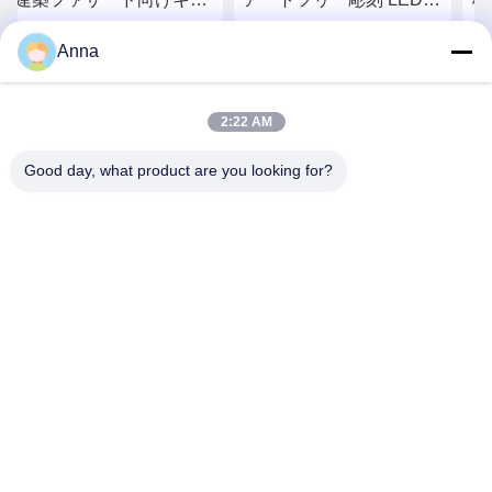
製
明 グローイングキャノピ
動産・ホスピタリティ向
Anna
ー
ー付き
けアートツリー彫刻
お問い合わせ
お問い合わせ
2:22 AM
Good day, what product are you looking for?
GUANGZHOU SHENBAOLAI
INTERNATIONAL TRADE CO., LTD.
shenbaolaianna@163.con
0086-14739994070
広東省番禺区沙湾鎮神宝来工芸品有限公司