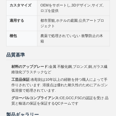
カスタマイズ
OEMをサポートし,3Dデザイン,サイズ,
ロゴを提供
適用する
都市景観,ホテルの庭園,公共アートプロ
ジェクト
梱包
農薬で処理されていない 衝撃防止の木
箱
品質基準
材料のアップグレード:
金属 不酸化鋼,ブロンズ,銅,ガラス繊
維強化プラスチックなど
工芸品保証:
各彫刻は10年以上の経験を持つ職人によって手
作りされています. 溶接点は優れた耐久性のためにアルゴン
弧溶接で処理されています.
グローバルコンプライアンス:
CE,GCC,FSCの認証を受け 品
質と輸送の保証を保証するQCチームです
製品ギャラリー