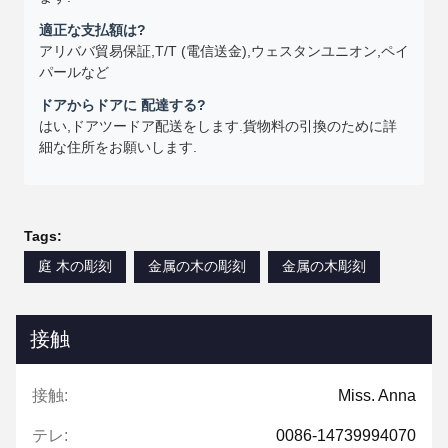
適正な支払額は?
アリババ貿易保証,T/T (電信送金),ウェスタンユニオン,ペイ
パールなど
ドアからドアに 配達する?
はい,ドアツードア配送をします.貨物料の引換のために詳
細な住所をお願いします.
Tags:
庭 木の彫刻
金属の木の彫刻
金属の木彫刻
接触
接触:
Miss. Anna
テレ:
0086-14739994070