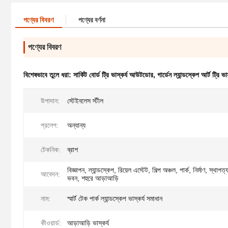
পণ্যের বিবরণ
পণ্যের বর্ণনা
পণ্যের বিবরণ
বিশেষভাবে তুলে ধরা:
সার্কিট বোর্ড ট্রি ভাস্কর্য আউটডোর
,
গার্ডেন ল্যান্ডস্কেপ আর্ট ট্রি ভাস
উপাদান:
স্টেইনলেস স্টীল
প্রলেপ:
অন্যান্য
টেকনিক:
ব্রাশ
বিজ্ঞাপন, ল্যান্ডস্কেপ, রিয়েল এস্টেট, শিল্প অঞ্চল, পার্ক, নির্মাণ, স্থাপত্
আবেদন:
ভবন, শহুরে আড়াআড়ি
নাম:
স্মার্ট টেক পার্ক ল্যান্ডস্কেপ ভাস্কর্য সমাধান
কীওয়ার্ড:
আড়াআড়ি ভাস্কর্য