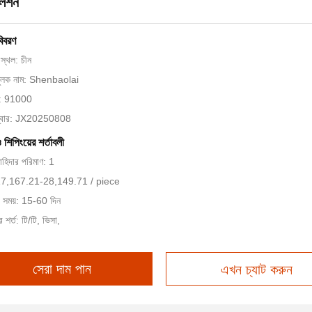
লেশন
বিবরণ
স্থল: চীন
মুলক নাম: Shenbaolai
ান: 91000
ম্বার: JX20250808
ও শিপিংয়ের শর্তাবলী
চাহিদার পরিমাণ: 1
 $17,167.21-28,149.71 / piece
ি সময়: 15-60 দিন
 শর্ত: টি/টি, ভিসা,
সেরা দাম পান
এখন চ্যাট করুন