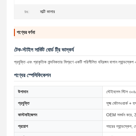
রঙ:
মাল্টি কালার
পণ্যের বর্ণনা
টেক-স্টাইল সার্কিট বোর্ড ট্রি ভাস্কর্য
প্রযুক্তি এবং প্রাকৃতিক নান্দনিকতার মিশ্রণে একটি পরিশীলিত বহিরঙ্গন বাগান ল্যান্ডস্কেপ এ
পণ্যের স্পেসিফিকেশন
উপাদান
স্টেইনলেস স্টিল ৩০৪
প্রযুক্তি
সূক্ষ্ম মেটালওয়ার্ক + হ
কাস্টমাইজেশন
OEM সমর্থন করে, 
প্রয়োগ
শহরের ল্যান্ডস্কেপ, 