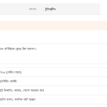
ফাংশন:
ইন্টারেক্টিভ
বং বাণিজ্যিক কেন্দ্র শিল্প স্থাপন।
/৩১৬ (মেরিন গ্রেড)
স্তনির্মিত ফোর্জিং
3D ডিজাইন, আকার, লোগো সরবরাহ করে
হোটেল বাগান, পাবলিক আর্ট প্রকল্প