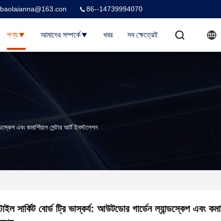
baolaianna@163.con
86--14739994070
পণ্য
আমাদের সম্পর্কে
খবর
সব ক্ষেত্রেই
্ডস্কেপ এবং কমার্শিয়াল সেন্টার আর্ট ইনস্টলেশন
টাইল সার্কিট বোর্ড ট্রি ভাস্কর্য: আউটডোর গার্ডেন ল্যান্ডস্কেপ এবং কমার্শ