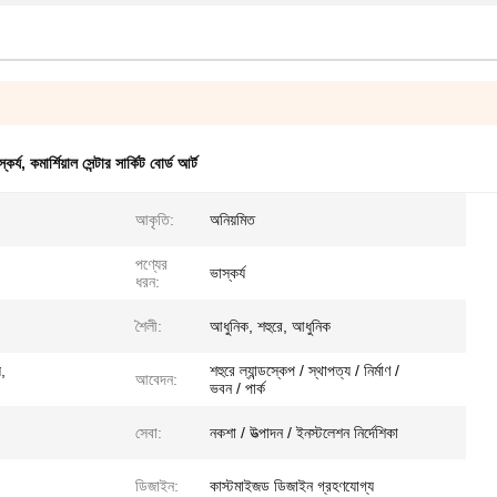
্কর্য
,
কমার্শিয়াল সেন্টার সার্কিট বোর্ড আর্ট
আকৃতি:
অনিয়মিত
পণ্যের
ভাস্কর্য
ধরন:
শৈলী:
আধুনিক, শহুরে, আধুনিক
য,
শহুরে ল্যান্ডস্কেপ / স্থাপত্য / নির্মাণ /
আবেদন:
ভবন / পার্ক
সেবা:
নকশা / উত্পাদন / ইনস্টলেশন নির্দেশিকা
ডিজাইন:
কাস্টমাইজড ডিজাইন গ্রহণযোগ্য