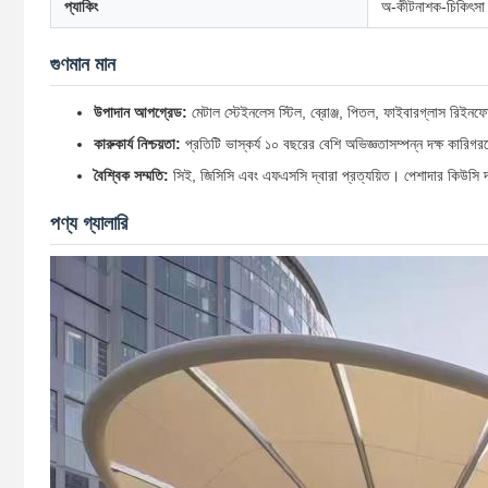
প্যাকিং
অ-কীটনাশক-চিকিৎসা শ
গুণমান মান
উপাদান আপগ্রেড:
মেটাল স্টেইনলেস স্টিল, ব্রোঞ্জ, পিতল, ফাইবারগ্লাস রিইনফোর
কারুকার্য নিশ্চয়তা:
প্রতিটি ভাস্কর্য ১০ বছরের বেশি অভিজ্ঞতাসম্পন্ন দক্ষ কারিগরদের
বৈশ্বিক সম্মতি:
সিই, জিসিসি এবং এফএসসি দ্বারা প্রত্যয়িত। পেশাদার কিউসি দল 
পণ্য গ্যালারি