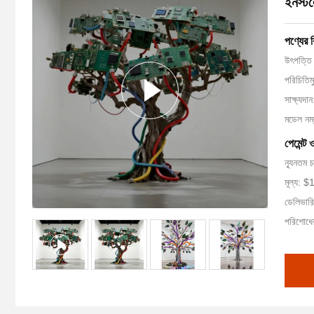
ইনস্ট
পণ্যের 
উৎপত্তি 
পরিচিতি
সাক্ষ্যদ
মডেল ন
পেমেন্ট 
ন্যূনতম 
মূল্য:
ডেলিভার
পরিশোধের