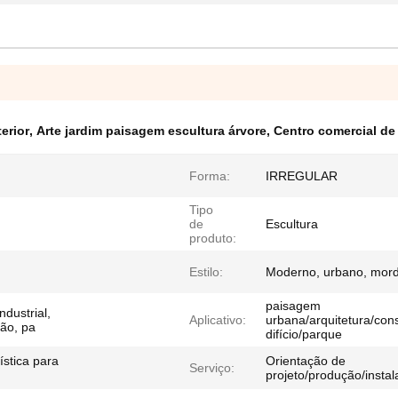
erior
,
Arte jardim paisagem escultura árvore
,
Centro comercial de 
Forma:
IRREGULAR
Tipo
de
Escultura
produto:
Estilo:
Moderno, urbano, mor
paisagem
ndustrial,
Aplicativo:
urbana/arquitetura/con
ção, pa
difício/parque
ística para
Orientação de
Serviço:
projeto/produção/insta