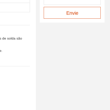
Envie
s de solda são
e.