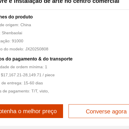
ivre e instalação de arte no centro comercial
hes do produto
de origem: China
 Shenbaolai
icação: 91000
o do modelo: JX20250808
s do pagamento & do transporte
idade de ordem mínima: 1
 $17,167.21-28,149.71 / piece
de entrega: 15-60 dias
 de pagamento: T/T, visto,
tenha o melhor preço
Converse agora