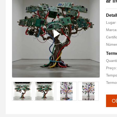
ar l
Detal
Lugar 
Marca:
Certif
Númer
Termo
Quant
Preço:
Tempo 
Termos
Ob