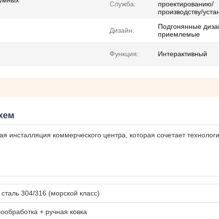
 умных
Служба:
проектированию/
производству/уста
Подгонянные диз
Дизайн:
приемлемые
Функция:
Интерактивный
хем
я инсталляция коммерческого центра, которая сочетает технологи
таль 304/316 (морской класс)
ообработка + ручная ковка