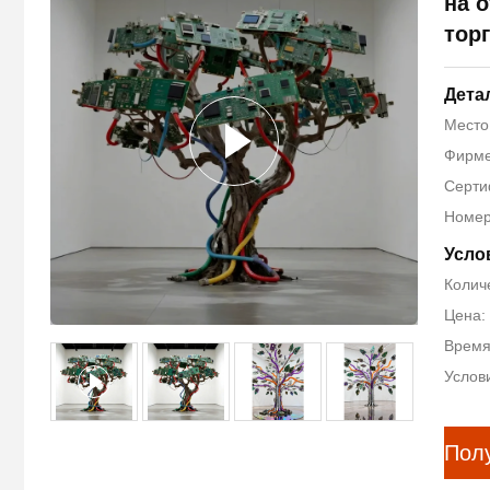
на 
тор
Дета
Место
Фирме
Серти
Номер
Усло
Количе
Цена: 
Время
Услови
Пол