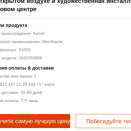
открытом воздухе и художественная инсталл
говом центре
ли продукта
 происхождения: Китай
нное наименование: Shenbaolai
фикация: 91000
 модели: JX20250808
вия оплаты & доставки
ство мин заказа: 1
$17,167.21-28,149.71 / piece
 доставки: 15-60 дней
я оплаты: Т/Т, виза,
учите самую лучшую цену
Побеседуйте те