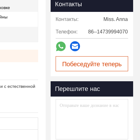
Контакты
новке
айны
Контакты:
Miss. Anna
Телефон:
86--14739994070
Побеседуйте теперь
и с естественной
Перешлите нас