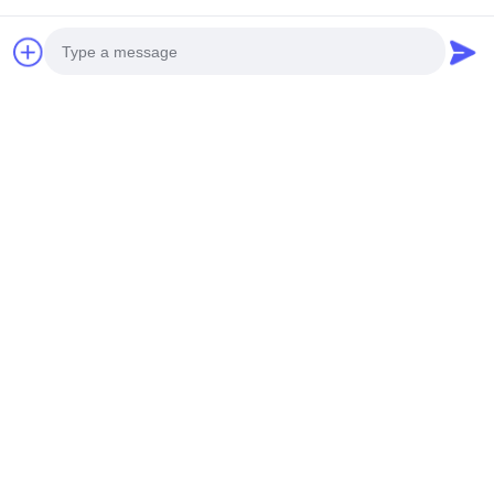
Photo
Video Call
Audio Call