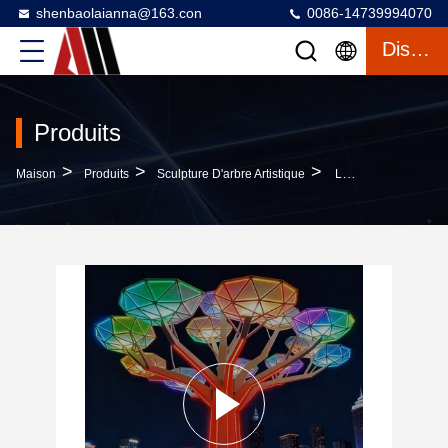
shenbaolaianna@163.con
0086-14739994070
Discuter
Produits
>
>
>
Maison
Produits
Sculpture D'arbre Artistique
Lumières D'arbres D'art Géométrique LED, Éclairage Résistant À L'eau Extérieur, Décoration De Rue Commerciale Créative Pour Scène Nocturne Carrée