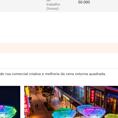
de
50.000
trabalho
(horas):
de rua comercial criativa e melhoria da cena noturna quadrada.