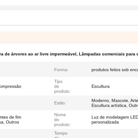
ra de árvores ao ar livre impermeável
,
Lâmpadas comerciais para 
Forma:
produtos feitos sob e
Tipo
compressão
de
Escultura
produto:
Moderno, Mascote, Arte
Estilo:
Escultura artística, Outr
Nome
ntes de fim
Luz de modelagem LE
do
a, Outros
personalizada
produto:
Tempo