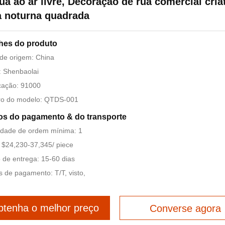
ua ao ar livre, Decoração de rua comercial cria
 noturna quadrada
hes do produto
de origem: China
 Shenbaolai
icação: 91000
o do modelo: QTDS-001
s do pagamento & do transporte
idade de ordem mínima: 1
 $24,230-37,345/ piece
de entrega: 15-60 dias
 de pagamento: T/T, visto,
tenha o melhor preço
Converse agora