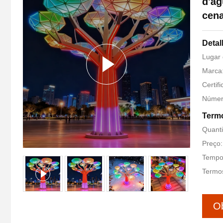
d'ág
cena
Detal
Lugar 
Marca:
Certif
Númer
Termo
Quant
Preço:
Tempo 
Termos
Ob