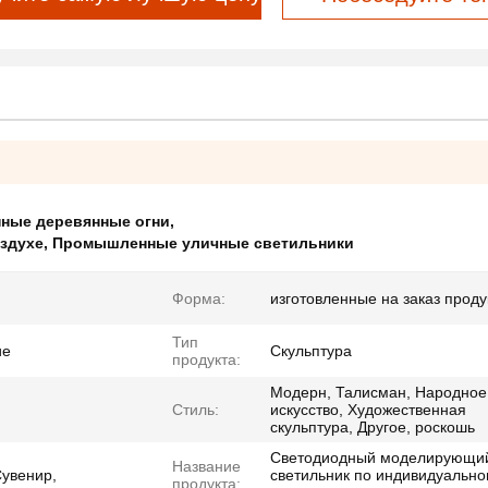
нные деревянные огни
,
здухе
,
Промышленные уличные светильники
Форма:
изготовленные на заказ проду
Тип
ие
Скульптура
продукта:
Модерн, Талисман, Народное
Стиль:
искусство, Художественная
скульптура, Другое, роскошь
Светодиодный моделирующи
Название
Сувенир,
светильник по индивидуальн
продукта: