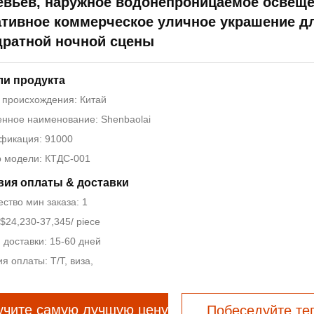
евьев, наружное водонепроницаемое освеще
ативное коммерческое уличное украшение д
дратной ночной сцены
ли продукта
 происхождения: Китай
нное наименование: Shenbaolai
фикация: 91000
 модели: КТДС-001
вия оплаты & доставки
ство мин заказа: 1
$24,230-37,345/ piece
 доставки: 15-60 дней
я оплаты: Т/Т, виза,
учите самую лучшую цену
Побеседуйте те