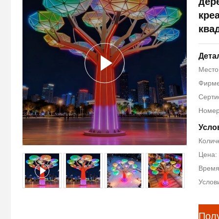
дер
кре
ква
Дета
Место
Фирме
Серти
Номер
Усло
Количе
Цена: 
Время
Услови
Пол