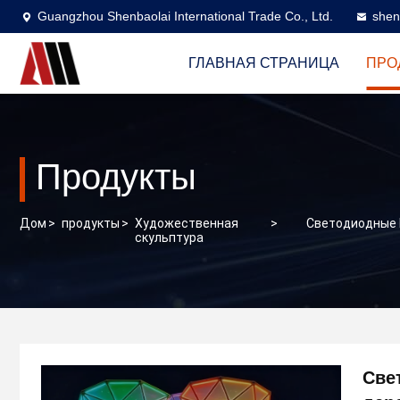
Guangzhou Shenbaolai International Trade Co., Ltd.
shen
ГЛАВНАЯ СТРАНИЦА
ПРО
Продукты
Дом
>
продукты
>
Художественная
>
Светодиодные 
скульптура
Све