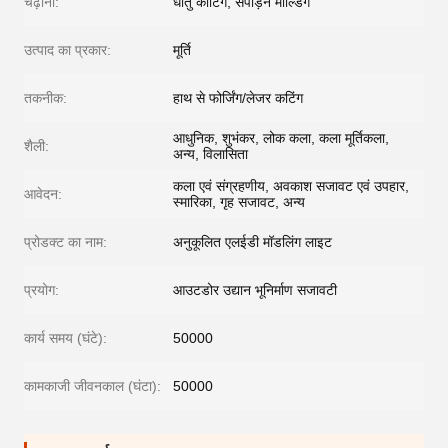
चढ़ाना:
धातु कोटिंग, संपीड़न मोल्डिंग
उत्पाद का प्रकार:
मूर्ति
तकनीक:
हाथ से फोर्जिंग/लेजर कटिंग
आधुनिक, शुभंकर, लोक कला, कला मूर्तिकला,
शैली:
अन्य, विलासिता
कला एवं संग्रहणीय, अवकाश सजावट एवं उपहार,
आवेदन:
स्मारिका, गृह सजावट, अन्य
प्रोडक्ट का नाम:
अनुकूलित एलईडी मॉडलिंग लाइट
प्रयोग:
आउटडोर उद्यान भूनिर्माण सजावटी
कार्य समय (घंटे):
50000
कामकाजी जीवनकाल (घंटा):
50000