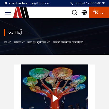
shenbaolaianna@163.con
0086-14739994070
चैट करना
उत्पादों
>
>
>
घर
उत्पादों
कला वृक्ष मूर्तिकला
एलईडी ज्यामितीय कला पेड़ रोशनी, आउटडोर जलरोधक प्रकाश व्यवस्था, वर्ग रात दृश्य के लिए रचनात्मक वाणिज्यिक सड़क सजावट