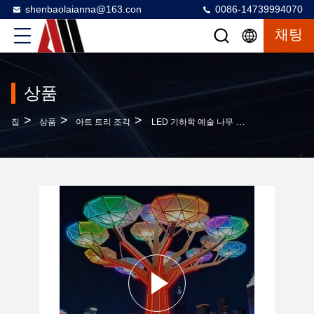
shenbaolaianna@163.con
0086-14739994070
채팅
상품
>
>
>
집
상품
아트 트리 조각
LED 기하학 예술 나무 조명, 야외 방수 조명, 광장 야간 장면을위한 창의적인 상업 거리 장식