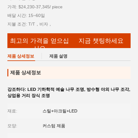
가격: $24,230-37,345/ piece
배달 시간: 15~60일
지불 조건: T/T，비자，
최고의 가격을 얻으십
지금 챗팅하세요
시오
제품 상세정보
제품 설명
제품 상세정보
강조하다:
LED 기하학적 예술 나무 조명
,
방수형 야외 나무 조각
,
상업용 거리 장식 조명
재료:
스틸+아크릴+LED
모양:
커스텀 제품