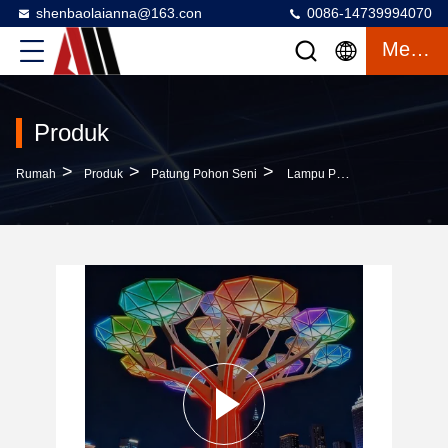
shenbaolaianna@163.con
0086-14739994070
Mengobrol
Produk
>
>
>
Rumah
Produk
Patung Pohon Seni
Lampu Pohon Seni Geometris LED, Pencahayaan Tahan Air Luar Ruangan, Dekorasi Jalan Komersial Kreatif Untuk Pemandangan Malam Alun-Alun