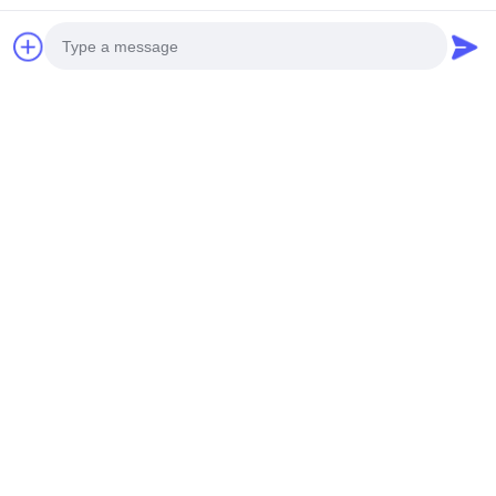
Photo
Video Call
Audio Call