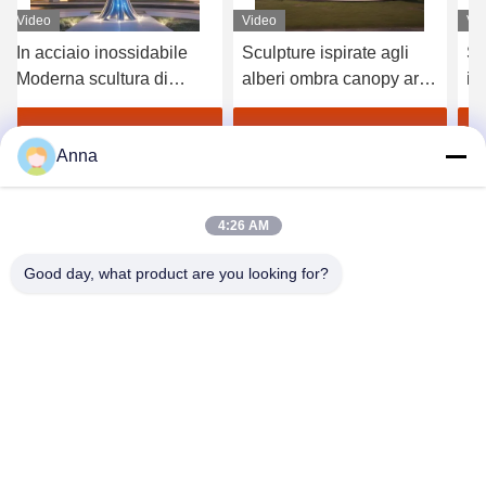
Video
Video
Sculpture ispirate agli
Scultura d'arte moderna
alberi ombra canopy arte
in acciaio inossidabile a
scultura di alberi per
forma di albero con
l'ospitalità immobiliare
tettoia per decorazione
ezzo
Ottenga il migliore prezzo
Ottenga il migliore prezzo
Anna
esterna di edifici
4:26 AM
Good day, what product are you looking for?
GUANGZHOU SHENBAOLAI
INTERNATIONAL TRADE CO., LTD.
shenbaolaianna@163.con
0086-14739994070