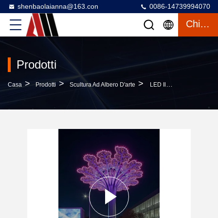
shenbaolaianna@163.con
0086-14739994070
Chiacchierata
Prodotti
>
>
>
Casa
Prodotti
Scultura Ad Albero D'arte
LED Illuminato In Acciaio Inossidabile Art Tree Sculpture Illuminazione Artistica Moderna Per Gli Spazi Pubblici