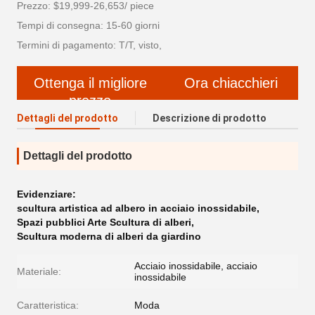
Prezzo: $19,999-26,653/ piece
Tempi di consegna: 15-60 giorni
Termini di pagamento: T/T, visto,
Ottenga il migliore
Ora chiacchieri
prezzo
Dettagli del prodotto
Descrizione di prodotto
Dettagli del prodotto
Evidenziare:
scultura artistica ad albero in acciaio inossidabile
,
Spazi pubblici Arte Scultura di alberi
,
Scultura moderna di alberi da giardino
Acciaio inossidabile, acciaio
Materiale:
inossidabile
Caratteristica:
Moda