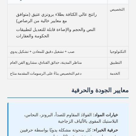
التخصيص
راتنج عالي الكثافة بطلاء برونزي عتيق (متوافق
مع معايير خالية من الرصاص)
النص والحجم والإضاءة قابلة للتعديل لتطبيقات
الحكومة والعقارات
التكنولوجيا
صب + تشغيل دقيق للمعادن + تشكيل يدوي
التطبيق
مناظر المدينة، حدائق الفنادق، مشاريع الفن العام
الخدمة
دعم التخصيص بناءً على الرسومات المقدمة متاح
معايير الجودة والحرفية
خيارات المواد:
الفولاذ المقاوم للصدأ، البرونز، النحاس،
البلاستيك المقوى بالألياف الزجاجية
حرفية الخبراء:
كل منحوتة مشكلة يدويًا بواسطة حرفيين