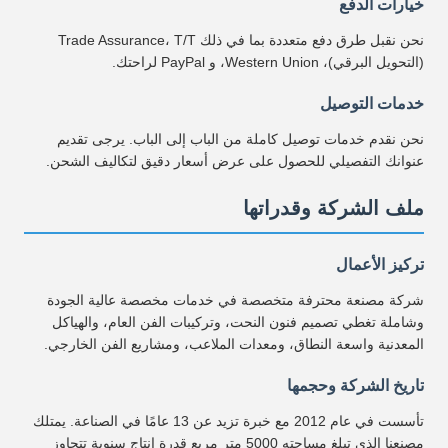
خيارات الدفع
نحن نقبل طرق دفع متعددة بما في ذلك Trade Assurance، T/T
(التحويل البرقي)، Western Union، و PayPal لراحتك.
خدمات التوصيل
نحن نقدم خدمات توصيل كاملة من الباب إلى الباب. يرجى تقديم
عنوانك التفصيلي للحصول على عرض أسعار دقيق لتكاليف الشحن.
ملف الشركة وقدراتها
تركيز الأعمال
شركة مصنعة محترفة متخصصة في خدمات مخصصة عالية الجودة
وشاملة تغطي تصميم فنون النحت، وتركيبات الفن العام، والهياكل
المعدنية واسعة النطاق، ومعدات الملاعب، ومشاريع الفن الخارجي.
تاريخ الشركة وحجمها
تأسست في عام 2012 مع خبرة تزيد عن 13 عامًا في الصناعة. يمتلك
مصنعنا الذي تبلغ مساحته 5000 متر مربع قدرة إنتاج سنوية تتجاوز