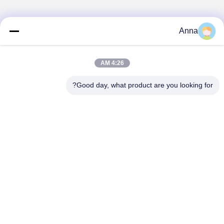
Anna
4:26 AM
Good day, what product are you looking for?
GUANGZHOU SHENBAOLAI
INTERNATIONAL TRADE CO., LTD.
shenbaolaianna@163.con
0086-14739994070
منطقة قوانغدونغ بانيو شارع شوان Shenbaolai Craft Co. Ltd.