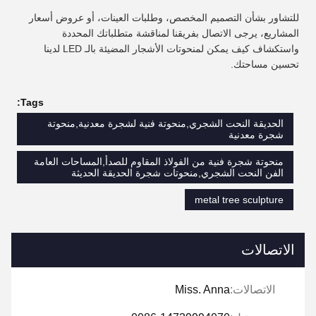
للتشاور بشأن التصميم المخصص، وطلبات العينات، أو عروض أسعار
المشاريع، يرجى الاتصال بفريقنا لمناقشة متطلباتك المحددة
واستكشاف كيف يمكن لمنحوتات الأشجار المضيئة بالـ LED لدينا
تحسين مساحتك.
Tags:
الحديقة النحت الشجري,منحوتة فنية لشجرة معدنية,منحوتة
شجرة معدنية
منحوتة شجرة فنية من الفولاذ المقاوم للصدأ,المساحات العامة
الفن النحت الشجري,منحوتات شجرة الحديقة الحديثة
metal tree sculpture
الاتصالات
الاتصالات:
Miss. Anna