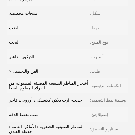
شكل:
منتجات مخصصة
نمط:
النحت
نوع المنتج:
النحت
أسلوب:
الديكور العاشر
طلب:
الفن والتحصيل ×
أشجار المناظر الطبيعية المضيئة المصنوعة من
الكلمات الرئيسية:
الفولاذ المقاوم للصدأ
وظيفة نمط التصميم:
حديث، آرت ديكو، كلاسيكي، أوروبي، فاخر
اِصطِلاحِيّ:
صب ضغط الدقة
المناظر الطبيعية الحضرية / الأماكن العامة /
سيناريو التطبيق:
حديقة الفندق