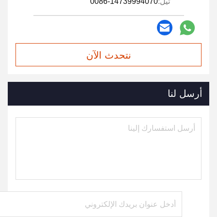
تيل:
0086-14739994070
نتحدث الآن
أرسل لنا