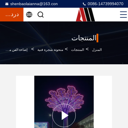
shenbaolaianna@163.con
0086-14739994070
دردشة
المنتجات
>
>
>
المنزل
المنتجات
منحوتة شجرة فنية
إضاءة الفن من الفولاذ المقاوم للصدأ النحت الشجرة الفنية الحديثة للإضاءة للمساحات العامة