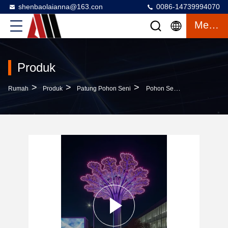
shenbaolaianna@163.con
0086-14739994070
Mengobrol
Produk
>
>
>
Rumah
Produk
Patung Pohon Seni
Pohon Seni Patung Stainless Steel Berlampu LED Pencahayaan Artistik Modern Untuk Ruang Publik