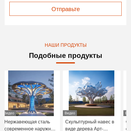
Отправьте
НАШИ ПРОДУКТЫ
Подобные продукты
Видео
Видео
Ви
Скульптурный навес в
Современная
Б
виде дерева Арт-
скульптура дерева из
ск