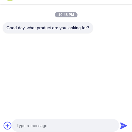
10:48 PM
Good day, what product are you looking for?
GUANGZHOU SHENBAOLAI
INTERNATIONAL TRADE CO., LTD.
shenbaolaianna@163.con
0086-14739994070
Công ty TNHH Thủ công Mỹ nghệ Thâm Bảo Lợi, Thị trấn Sa
Loan, Quận Phiên Ngung, Quảng Đông
Chính sách bảo mật
|
Sơ đồ trang web
Trung Quốc Chất lượng tốt Điêu khắc động Nhà cung cấp. 2026 Guangzhou
Shenbaolai International Trade Co., Ltd. Tất cả các quyền được bảo lưu.