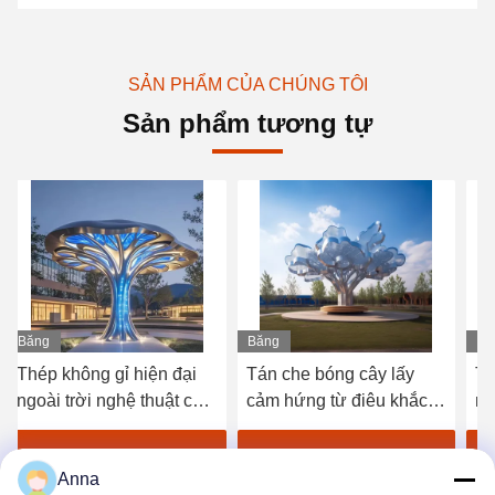
SẢN PHẨM CỦA CHÚNG TÔI
Sản phẩm tương tự
Băng
Băng
hình
hình
i
Tán che bóng cây lấy
Tượng điêu khắc cây
cây
cảm hứng từ điêu khắc
nghệ thuật bằng thép
Tác phẩm điêu khắc cây
không gỉ hiện đại có tán
t
nghệ thuật cho bất động
cây trang trí ngoài trời
ất
Nhận được giá tốt nhất
Nhận được giá tốt nhất
Anna
sản và khách sạn
cho tòa nhà