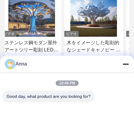
ビデオ
ビデオ
外
木をイメージした彫刻的
モダンステンレスアート
照
なシェードキャノピー 不
ツリー彫刻 キャノピー付
ピ
動産・ホスピタリティ向
き 建物屋外装飾用
Anna
けアートツリー彫刻
お問い合わせ
お問い合わせ
10:46 PM
Good day, what product are you looking for?
GUANGZHOU SHENBAOLAI
INTERNATIONAL TRADE CO., LTD.