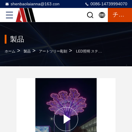
shenbaolaianna@163.con
0086-14739994070
チャットによるご相談
製品
>
>
>
ホーム
製品
アートツリー彫刻
LED照明 ステンレス鋼 アート 樹木彫刻 公共空間のための現代的な芸術照明