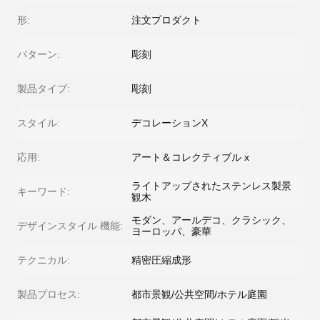
形:
注文プロダクト
パターン:
彫刻
製品タイプ:
彫刻
スタイル:
デコレーションX
応用:
アート＆コレクティブル x
ライトアップされたステンレス製景
キーワード:
観木
モダン、アールデコ、クラシック、
デザインスタイル 機能:
ヨーロッパ、豪華
テクニカル:
精密圧縮成形
製品プロセス:
都市景観/公共空間/ホテル庭園