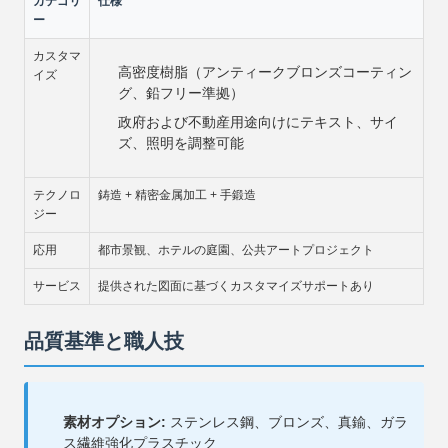
カテゴリ
仕様
ー
カスタマ
高密度樹脂（アンティークブロンズコーティン
イズ
グ、鉛フリー準拠）
政府および不動産用途向けにテキスト、サイ
ズ、照明を調整可能
テクノロ
鋳造 + 精密金属加工 + 手鍛造
ジー
応用
都市景観、ホテルの庭園、公共アートプロジェクト
サービス
提供された図面に基づくカスタマイズサポートあり
品質基準と職人技
素材オプション:
ステンレス鋼、ブロンズ、真鍮、ガラ
ス繊維強化プラスチック