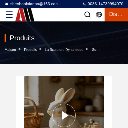
shenbaolaianna@163.con
0086-14739994070
Discuter
Produits
>
>
>
Maison
Produits
La Sculpture Dynamique
Sculpture De Lapin De Pâques, Couleur Personnalisée, Imperméable, UV, Résistant Au Soleil, Pour Décoration Commerciale Extérieure