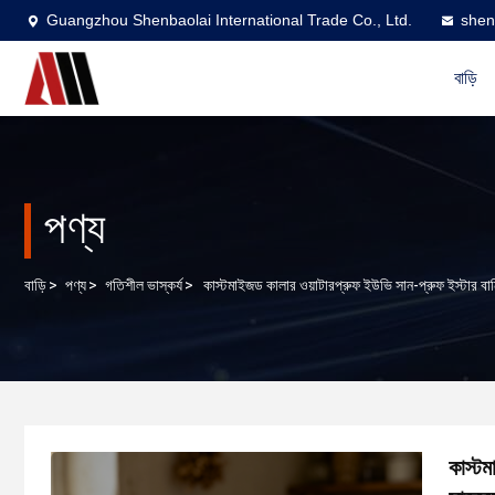
Guangzhou Shenbaolai International Trade Co., Ltd.
shen
বাড়ি
পণ্য
বাড়ি
>
পণ্য
>
গতিশীল ভাস্কর্য
>
কাস্টমাইজড কালার ওয়াটারপ্রুফ ইউভি সান-প্রুফ ইস্টার বান
কাস্টম