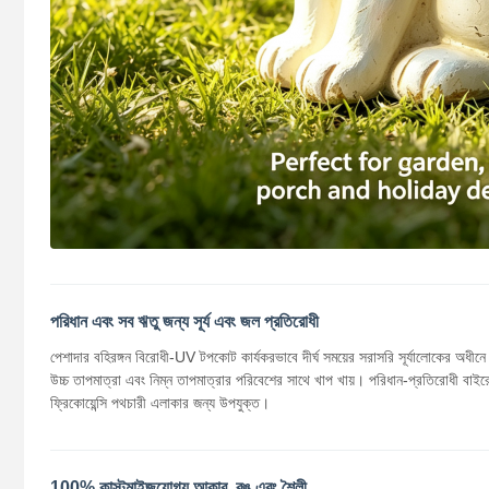
পরিধান এবং সব ঋতু জন্য সূর্য এবং জল প্রতিরোধী
পেশাদার বহিরঙ্গন বিরোধী-UV টপকোট কার্যকরভাবে দীর্ঘ সময়ের সরাসরি সূর্যালোকের অধীনে র
উচ্চ তাপমাত্রা এবং নিম্ন তাপমাত্রার পরিবেশের সাথে খাপ খায়। পরিধান-প্রতিরোধী বাইরের
ফ্রিকোয়েন্সি পথচারী এলাকার জন্য উপযুক্ত।
100% কাস্টমাইজযোগ্য আকার, রঙ এবং শৈলী