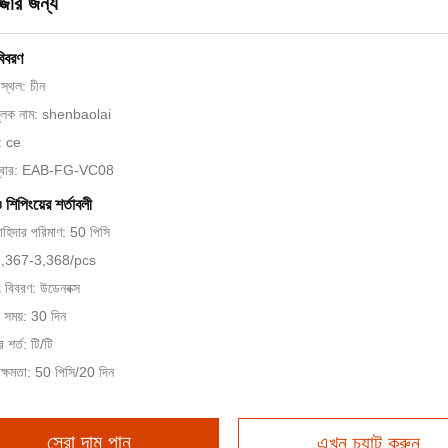
্জার জন্য
বিবরণ
স্থল: চীন
মুলক নাম: shenbaolai
ন: ce
ম্বার: EAB-FG-VC08
ও শিপিংয়ের শর্তাবলী
চাহিদার পরিমাণ: 50 পিসি
$2,367-3,368/pcs
ং বিবরণ: উডেনবক্স
 সময়: 30 দিন
 শর্ত: টি/টি
ক্ষমতা: 50 পিসি/20 দিন
সেরা দাম পান
এখন চ্যাট করুন