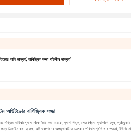
ডোর কানি ভাস্কর্য
,
বাণিজ্যিক সজ্জা গতিশীল ভাস্কর্য
কাস্টম আউটডোর বাণিজ্যিক সজ্জা
চ-শক্তির ফাইবারগ্লাস থেকে তৈরি করা হয়েছে, ব্লাশ পিঙ্ক, সেজ গ্রিন, ফ্যাকাশে হলুদ, ল্যাভেন্ডার
যবহারের জন্য ডিজাইন করা হয়েছে, এই খরগোশের অলঙ্কারটিতে চমৎকার পরিধান প্রতিরোধ ক্ষমতা, ইউভি সা