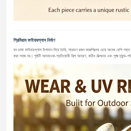
প্রিমিয়াম ফাইবারগ্লাস নির্মাণ
ঘন চাঙ্গা ফাইবারগ্লাস উপাদান দিয়ে তৈরি, সাধারণ রজন কারুশিল্পের চেয়ে অনেক বেশি শক্ত।
করা সহজ নয়। পৃষ্ঠটি আবহাওয়া-প্রতিরোধী শিল্প আবরণ, কঠিন টেক্সচার এবং সূক্ষ্ম হ্যান্ড-পা