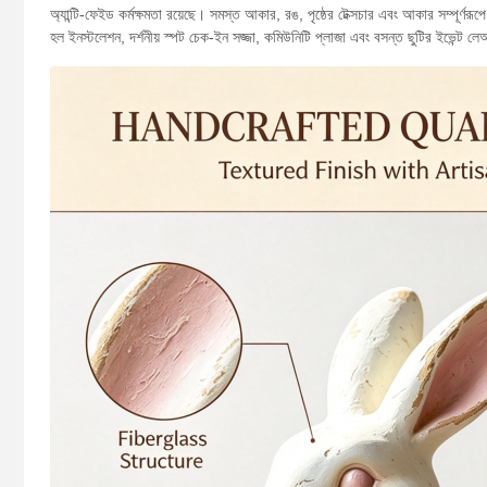
অ্যান্টি-ফেইড কর্মক্ষমতা রয়েছে। সমস্ত আকার, রঙ, পৃষ্ঠের টেক্সচার এবং আকার সম্পূর্
হল ইনস্টলেশন, দর্শনীয় স্পট চেক-ইন সজ্জা, কমিউনিটি প্লাজা এবং বসন্ত ছুটির ইভেন্ট ল