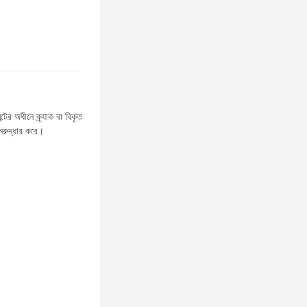
টের অধীনে ক্র্যাক বা বিকৃত
পুনরুদ্ধার করে।