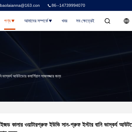
baolaianna@163.con
86--14739994070
পণ্য
আমাদের সম্পর্কে
খবর
সব ক্ষেত্রেই
ি ভাস্কর্য আউটডোর কমার্শিয়াল সাজসজ্জার জন্য
াইজড কালার ওয়াটারপ্রুফ ইউভি সান-প্রুফ ইস্টার বানি ভাস্কর্য আউটডো