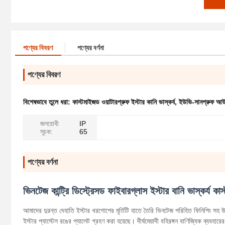
পণ্যের বিবরণ
পণ্যের বর্ণনা
পণ্যের বিবরণ
বিশেষভাবে তুলে ধরা:
কাস্টমাইজড ওয়াটারপ্রুফ ইস্টার কানি ভাস্কর্য
,
ইউভি-সানপ্রুফ আউট
জলরোধী
IP
সূচক:
65
পণ্যের বর্ণনা
ভিনটেজ কান্ট্রি ডিস্ট্রেসড ফাইবারগ্লাস ইস্টার বানি ভাস্কর্য 
আমাদের দুরন্ত দেহাতি ইস্টার খরগোশের মূর্তিটি হাতে তৈরি ভিনটেজ পরিহিত ফিনিশিং সহ উচ্
ইস্টার প্যাস্টেল রঙের প্যালেট গ্রহণ করা হয়েছে। দীর্ঘমেয়াদী বহিরঙ্গন বাণিজ্যিক ব্