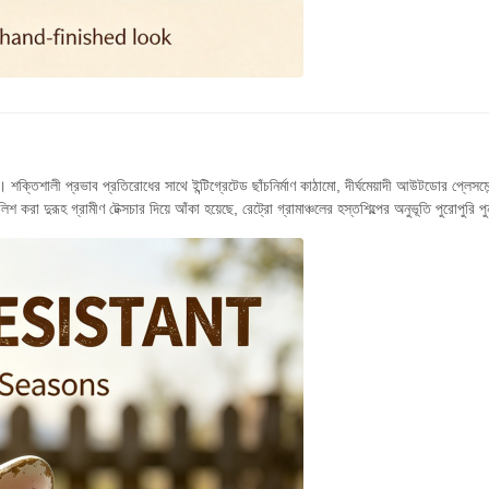
 শক্তিশালী প্রভাব প্রতিরোধের সাথে ইন্টিগ্রেটেড ছাঁচনির্মাণ কাঠামো, দীর্ঘমেয়াদী আউটডোর প্লেসমেন্
লিশ করা দুরূহ গ্রামীণ টেক্সচার দিয়ে আঁকা হয়েছে, রেট্রো গ্রামাঞ্চলের হস্তশিল্পের অনুভূতি পুরোপুরি 