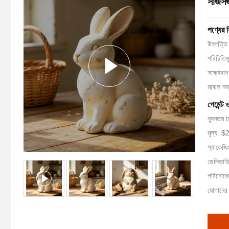
সাজসজ
পণ্যের 
উৎপত্তি 
পরিচিতি
সাক্ষ্যদা
মডেল ন
পেমেন্ট 
ন্যূনতম 
মূল্য: 
প্যাকেজি
ডেলিভারি
পরিশোধের
যোগানের 