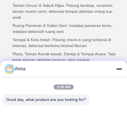
Taman Umum & Sabuk Hijau: Patung lanskap, ornamen
taman musim semi, dekorasi tempat aktivitas orang tua-
anak
Ruang Pameran & Galeri Seni: Instalasi pameran tema,
instalasi dekoratif ruang seni
Tempat & Kota Indah: Patung check-in yang terkenal di
internet, dekorasi bertema festival liburan
Plaza, Taman Kanak-kanak, Gereja & Tempat Acara: Tata
letak adegan aktivitas berburu telur paskah
Anna
Kerajinan Tangan & Pengepakan Aman
5:38 AM
Setiap bagian diwarnai secara manual dan dikerjakan oleh
pengrajin senior untuk memastikan tekstur pedesaan vintage
Good day, what product are you looking for?
yang unik. Kotak kayu standar ekspor + kemasan busa tahan
guncangan, sangat mengurangi tingkat kerusakan selama
pengiriman laut & udara internasional. Dukungan grosir
pesanan massal dengan harga langsung pabrik yang
kompetitif, MOQ fleksibel untuk pesanan percobaan batch kecil