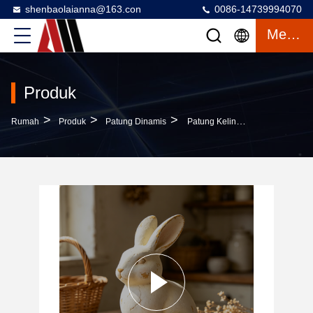
shenbaolaianna@163.con
0086-14739994070
Mengobrol
Produk
>
>
>
Rumah
Produk
Patung Dinamis
Patung Kelinci Paskah Tahan Air UV Tahan Matahari Warna Yang Disesuaikan Untuk Dekorasi Komersial Luar Ruangan