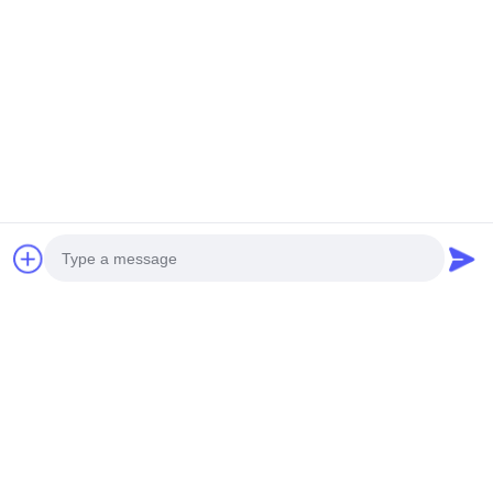
dan pembelian massal proyek besar.
Tags:
patung dinamis
gerakan patung
Patung Kuda
Kontak
Kontak:
Miss. Anna
tel:
0086-14739994070
Photo
Video Call
bicara sekarang
Audio Call